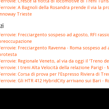
Ferrovie: Cresce la flotta di locomotive di Treni Turist
Ferrovie: A Bagnoli della Rosandra prende il via la pr
Innoway Trieste
zi
Ferrovie: Frecciargento sospeso ad agosto, RFI rassi
preoccupazione
Ferrovie: Frecciargento Ravenna - Roma sospeso ad a
protesta
Ferrovie: Regionale Veneto, al via da oggi il 'Treno 
Ferrovie: I treni Alta Velocità della relazione Parigi - 
Ferrovie: Corsa di prova per l'Espresso Riviera di Tren
Ferrovie: Gli HTR 412 HybridCity arrivano sui Bari - 