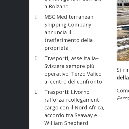
a Bolzano
MSC Mediterranean
Shipping Company
annuncia il
trasferimento della
proprietà
Trasporti, asse Italia–
Svizzera sempre più
Si r
operativo: Terzo Valico
dell
al centro del confronto
Come
Trasporti: Livorno
Ferro
rafforza i collegamenti
cargo con il Nord Africa,
accordo tra Seaway e
William Shepherd