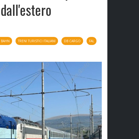
 dall'estero
 BAHN
TRENI TURISTICI ITALIANI
DB CARGO
FAL