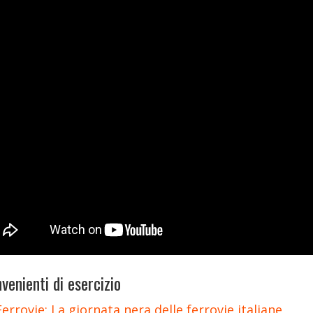
venienti di esercizio
Ferrovie: La giornata nera delle ferrovie italiane