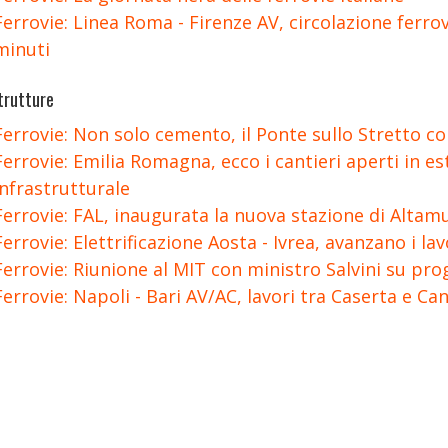
Ferrovie: Linea Roma - Firenze AV, circolazione ferrovi
minuti
trutture
Ferrovie: Non solo cemento, il Ponte sullo Stretto c
Ferrovie: Emilia Romagna, ecco i cantieri aperti in e
infrastrutturale
Ferrovie: FAL, inaugurata la nuova stazione di Altam
Ferrovie: Elettrificazione Aosta - Ivrea, avanzano i lav
Ferrovie: Riunione al MIT con ministro Salvini su pr
Ferrovie: Napoli - Bari AV/AC, lavori tra Caserta e Can