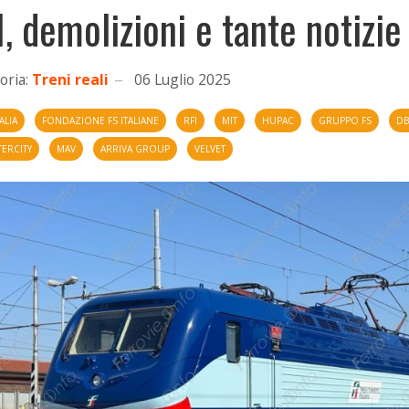
I, demolizioni e tante notizie
oria:
Treni reali
06 Luglio 2025
ALIA
FONDAZIONE FS ITALIANE
RFI
MIT
HUPAC
GRUPPO FS
DB
TERCITY
MAV
ARRIVA GROUP
VELVET