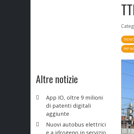
TT
Categ
TRENIT
PKP IN
Altre notizie
App IO, oltre 9 milioni
di patenti digitali
aggiunte
Nuovi autobus elettrici
e a idrogeno in servizio