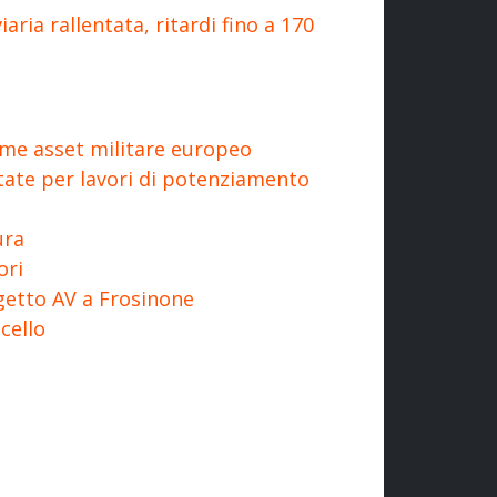
aria rallentata, ritardi fino a 170
ome asset militare europeo
state per lavori di potenziamento
ura
ori
ogetto AV a Frosinone
cello