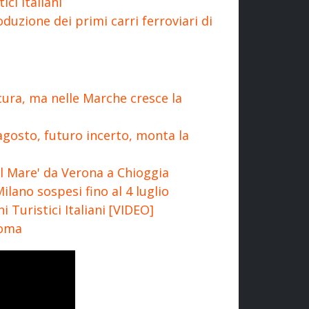
ici Italiani
oduzione dei primi carri ferroviari di
cura, ma nelle Marche cresce la
gosto, futuro incerto, monta la
del Mare' da Verona a Chioggia
Milano sospesi fino al 4 luglio
i Turistici Italiani [VIDEO]
Roma