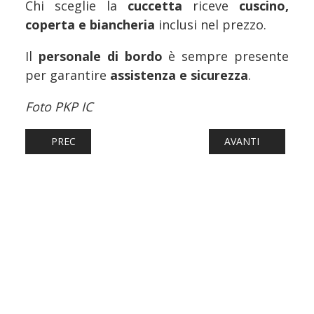
Chi sceglie la
cuccetta
riceve
cuscino,
coperta e biancheria
inclusi nel prezzo.
Il
personale di bordo
è sempre presente
per garantire
assistenza e sicurezza
.
Foto PKP IC
ARTICOLO PRECEDENTE: FERROVIE: I SINDACI DEL VALDA
ARTICOLO SUCCESSI
PREC
AVANTI