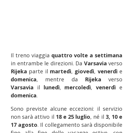
Il treno viaggia
quattro volte a settimana
in entrambe le direzioni. Da
Varsavia
verso
Rijeka
parte il
martedì
,
giovedì
,
venerdì
e
domenica
, mentre da
Rijeka
verso
Varsavia
il
lunedì
,
mercoledì
,
venerdì
e
domenica
.
Sono previste alcune eccezioni: il servizio
non sarà attivo il
18 e 25 luglio
, né il
3, 10 e
17 agosto
. Il collegamento sarà disponibile
fino alla fine delle vacanze estive, con