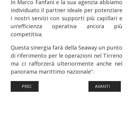
In Marco Fanfani e la sua agenzia abbiamo
individuato il partner ideale per potenziare
i nostri servizi con supporti più capillari e
un’efficienza operativa ancora più
competitiva.
Questa sinergia farà della Seaway un punto
di riferimento per le operazioni nel Tirreno
ma ci rafforzerà ulteriormente anche nel
panorama marittimo nazionale”.
ARTICOLO PRECEDENTE: TRASPORTI, ASSE ITALIA–SVIZ
ARTICOLO SUCCESS
PREC
AVANTI