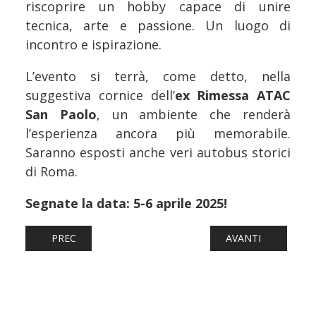
riscoprire un hobby capace di unire
tecnica, arte e passione. Un luogo di
incontro e ispirazione.
L’evento si terrà, come detto, nella
suggestiva cornice dell’
ex Rimessa ATAC
San Paolo
, un ambiente che renderà
l’esperienza ancora più memorabile.
Saranno esposti anche veri autobus storici
di Roma.
Segnate la data: 5-6 aprile 2025!
ARTICOLO PRECEDENTE: MODELLISMO: HOBBY MODEL EXP
ARTICOLO SUCCESS
PREC
AVANTI