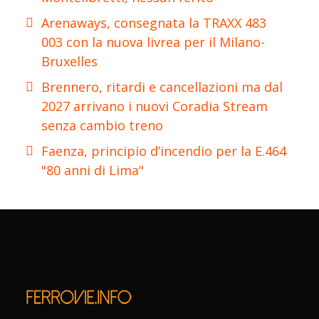
Arenaways, consegnata la TRAXX 483
003 con la nuova livrea per il Milano-
Bruxelles
Brennero, ritardi e cancellazioni ma dal
2027 arrivano i nuovi Coradia Stream
senza cambio treno
Faenza, principio d’incendio per la E.464
"80 anni di Lima"