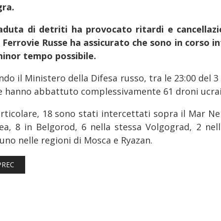
gra.
aduta di detriti ha provocato ritardi e cancellazi
e Ferrovie Russe ha assicurato che sono in corso in
minor tempo possibile.
do il Ministero della Difesa russo, tra le 23:00 del 3
e hanno abbattuto complessivamente 61 droni ucraini
rticolare, 18 sono stati intercettati sopra il Mar Ne
ea, 8 in Belgorod, 6 nella stessa Volgograd, 2 nel
uno nelle regioni di Mosca e Ryazan.
TICOLO PRECEDENTE: FERROVIE: LAVORI DI RINNOVO DELLA LINE
PREC