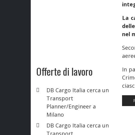
inte
La c
dell
nel 
Secon
aere
Offerte di lavoro
In pa
Crim
ciasc
DB Cargo Italia cerca un
Transport
AR
Planner/Engineer a
Milano
DB Cargo Italia cerca un
Transport