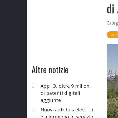
di
Categ
RUSSI
Altre notizie
App IO, oltre 9 milioni
di patenti digitali
aggiunte
Nuovi autobus elettrici
e a idrogeno in servizio