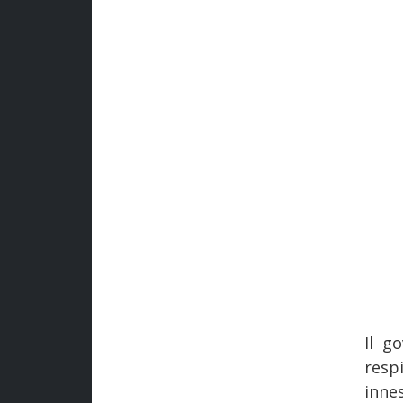
Il g
resp
inne