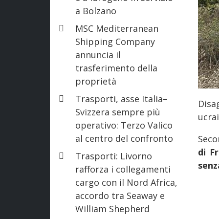
a Bolzano
MSC Mediterranean
Shipping Company
annuncia il
trasferimento della
proprietà
Trasporti, asse Italia–
Disa
Svizzera sempre più
ucra
operativo: Terzo Valico
al centro del confronto
Seco
di F
Trasporti: Livorno
senz
rafforza i collegamenti
cargo con il Nord Africa,
accordo tra Seaway e
William Shepherd