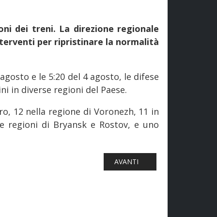
oni dei treni. La direzione regionale
terventi per ripristinare la normalità
 agosto e le 5:20 del 4 agosto, le difese
 in diverse regioni del Paese.
ro, 12 nella regione di Voronezh, 11 in
le regioni di Bryansk e Rostov, e uno
A ELETTRICA SULLA VENAFRO - ROCCARAVINDOLA
ARTICOLO SUCCESSIVO: FERROVI
AVANTI