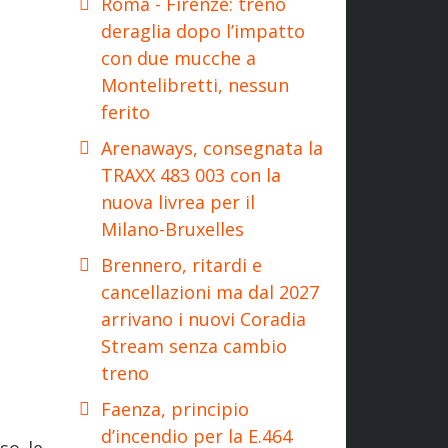
Roma - Firenze: treno
deraglia dopo l’impatto
con due mucche a
Montelibretti, nessun
ferito
Arenaways, consegnata la
TRAXX 483 003 con la
nuova livrea per il
Milano-Bruxelles
Brennero, ritardi e
cancellazioni ma dal 2027
arrivano i nuovi Coradia
Stream senza cambio
treno
Faenza, principio
d’incendio per la E.464
so le