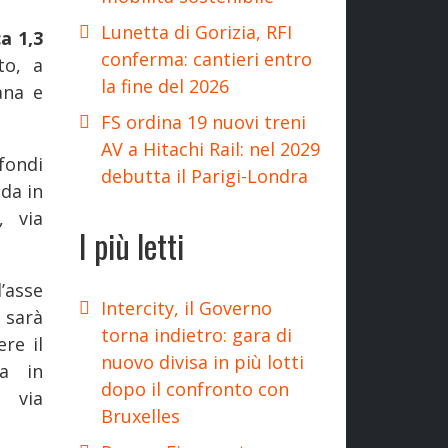
Lunetta di Gorizia, RFI
a 1,3
conferma: cantieri entro
to, a
la fine del 2026
ana e
FS ordina 19 nuovi treni
AV a Hitachi Rail: nel 2029
fondi
debutta il Parigi-Londra
da in
, via
I più letti
asse
Intercity, il Governo
 sarà
torna indietro: gara di
re il
nuovo divisa in più lotti
a in
dopo il confronto con
n via
Bruxelles