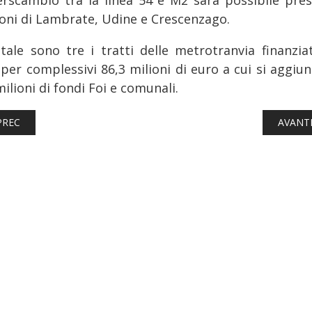
ioni di Lambrate, Udine e Crescenzago.
otale sono tre i tratti delle metrotranvia finanziat
 per complessivi 86,3 milioni di euro a cui si aggiu
ilioni di fondi Foi e comunali.
TICOLO PRECEDENTE: TRASPORTI: ALBERTO ZORZAN NOMINATO
ARTICO
PREC
AVANT