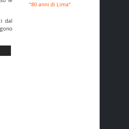
"80 anni di Lima"
i dal
ngono
 AMMINISTRATORE DELEGATO DI ATM
LO SUCCESSIVO: METROPOLITANE: M4, SANT'AMBROGIO, APERT
I