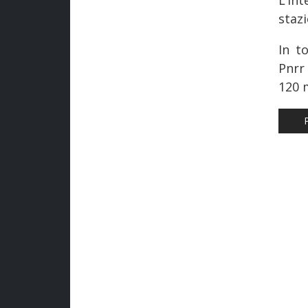
staz
In t
Pnrr
120 m
AR