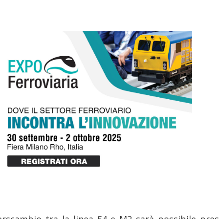
terscambio tra la linea 54 e M2 sarà possibile pres