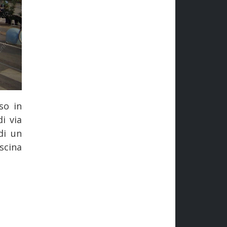
so in
i via
di un
scina