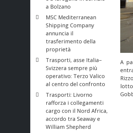
a Bolzano
MSC Mediterranean
Shipping Company
annuncia il
trasferimento della
proprietà
Trasporti, asse Italia–
A pa
Svizzera sempre più
entr
operativo: Terzo Valico
Rizz
al centro del confronto
lott
Gobb
Trasporti: Livorno
rafforza i collegamenti
cargo con il Nord Africa,
accordo tra Seaway e
William Shepherd