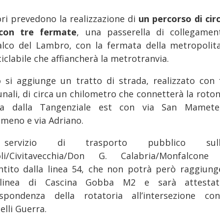
ori prevedono la realizzazione di
un percorso di circ
con tre fermate
, una passerella di collegamen
alco del Lambro, con la fermata della metropolit
iclabile che affiancherà la metrotranvia.
ò si aggiunge un tratto di strada, realizzato con 
nali, di circa un chilometro che connetterà la roton
ta dalla Tangenziale est con via San Mamete
imeno e via Adriano.
servizio di trasporto pubblico sull’
oli/Civitavecchia/Don G. Calabria/Monfalcone
ntito dalla linea 54, che non potrà però raggiunge
olinea di Cascina Gobba M2 e sarà attestat
ispondenza della rotatoria all’intersezione co
elli Guerra.