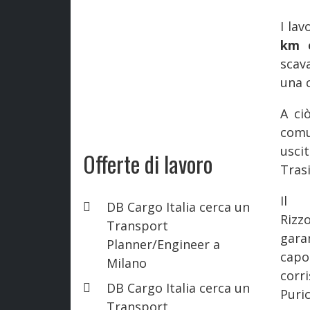
I lav
km 
scav
una c
A ci
comu
usci
Offerte di lavoro
Tras
Il 
DB Cargo Italia cerca un
Rizz
Transport
gara
Planner/Engineer a
cap
Milano
corr
DB Cargo Italia cerca un
Puric
Transport