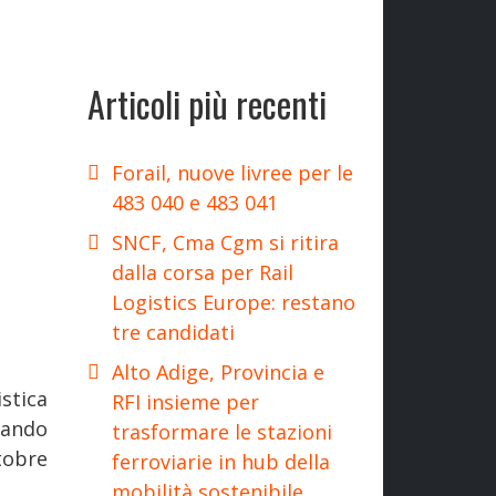
Articoli più recenti
Forail, nuove livree per le
483 040 e 483 041
SNCF, Cma Cgm si ritira
dalla corsa per Rail
Logistics Europe: restano
tre candidati
Alto Adige, Provincia e
stica
RFI insieme per
quando
trasformare le stazioni
ttobre
ferroviarie in hub della
mobilità sostenibile