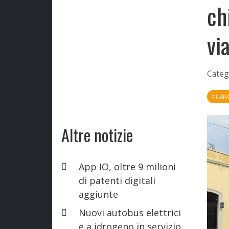
ch
via
Categ
MILAN
Altre notizie
App IO, oltre 9 milioni
di patenti digitali
aggiunte
Nuovi autobus elettrici
e a idrogeno in servizio