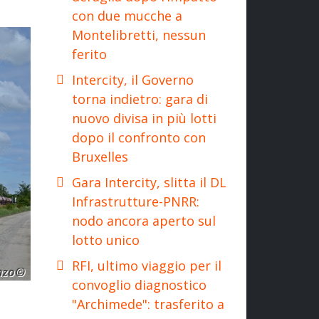
con due mucche a
Montelibretti, nessun
ferito
Intercity, il Governo
torna indietro: gara di
nuovo divisa in più lotti
dopo il confronto con
Bruxelles
Gara Intercity, slitta il DL
Infrastrutture-PNRR:
nodo ancora aperto sul
lotto unico
RFI, ultimo viaggio per il
convoglio diagnostico
"Archimede": trasferito a