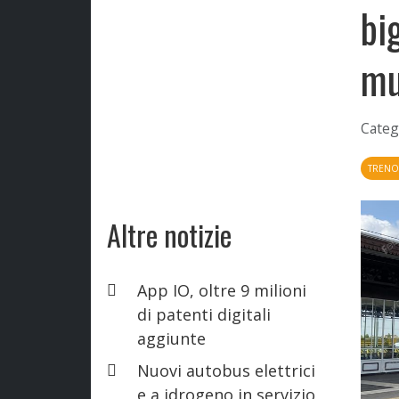
bi
mu
Categ
TREN
Altre notizie
App IO, oltre 9 milioni
di patenti digitali
aggiunte
Nuovi autobus elettrici
e a idrogeno in servizio