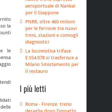
aeroportuale di Nankai
per il Giappone
nito
PNRR, oltre 460 milioni
so la
per le ferrovie tra nuovi
punti
treni, stazioni e convogli
diagnostici
te le
La locomotiva trifase
lpensa
E.554.078 si trasferisce a
aggio
Milano Smistamento per
il restauro
ntendi
I più letti
idati
Roma - Firenze: treno
 delle
deraglia dopo l’impatto