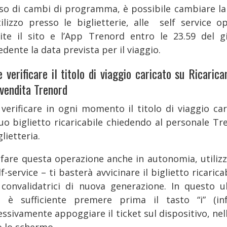
aso di cambi di programma, è possibile cambiare la
tilizzo presso le biglietterie, alle self service o
ite il sito e l’App Trenord entro le 23.59 del g
dente la data prevista per il viaggio.
 verificare il titolo di viaggio caricato su Ricarica
 vendita Trenord
 verificare in ogni momento il titolo di viaggio car
tuo biglietto ricaricabile chiedendo al personale Tr
glietteria.
 fare questa operazione anche in autonomia, utiliz
lf-service – ti basterà avvicinare il biglietto ricarica
 convalidatrici di nuova generazione. In questo u
, è sufficiente premere prima il tasto “i” (in
ssivamente appoggiare il ticket sul dispositivo, nel
o lo schermo.