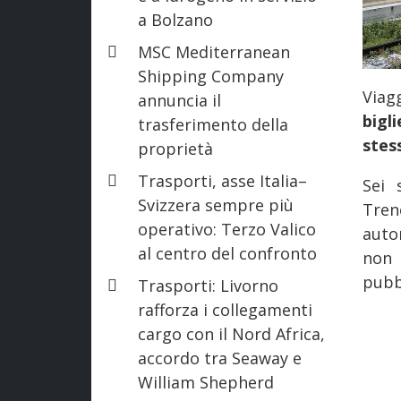
a Bolzano
MSC Mediterranean
Shipping Company
Viag
annuncia il
bigl
trasferimento della
stes
proprietà
Trasporti, asse Italia–
Sei 
Svizzera sempre più
Tren
operativo: Terzo Valico
autor
al centro del confronto
non 
pubb
Trasporti: Livorno
rafforza i collegamenti
cargo con il Nord Africa,
accordo tra Seaway e
William Shepherd