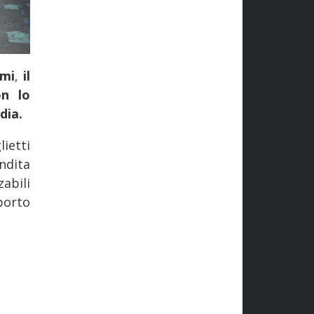
ami
,
il
on lo
dia.
ietti
ndita
zabili
porto