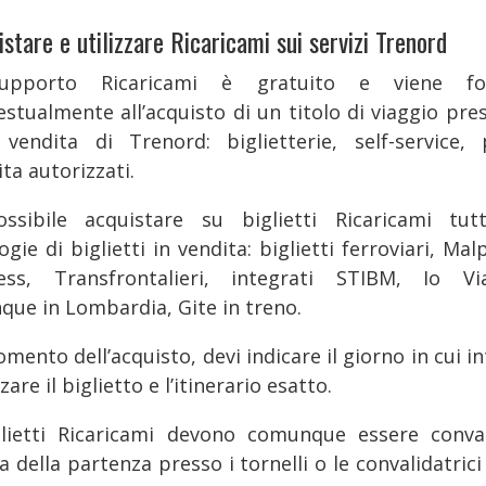
istare e utilizzare Ricaricami sui servizi Trenord
supporto Ricaricami è gratuito e viene for
estualmente all’acquisto di un titolo di viaggio pres
 vendita di Trenord: biglietterie, self-service, 
ta autorizzati.
ssibile acquistare su biglietti Ricaricami tut
ogie di biglietti in vendita: biglietti ferroviari, Ma
ess, Transfrontalieri, integrati STIBM, Io Vi
que in Lombardia, Gite in treno.
mento dell’acquisto, devi indicare il giorno in cui i
zzare il biglietto e l’itinerario esatto.
glietti Ricaricami devono comunque essere conval
 della partenza presso i tornelli o le convalidatrici