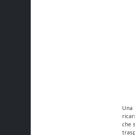
Una 
rica
che 
tras