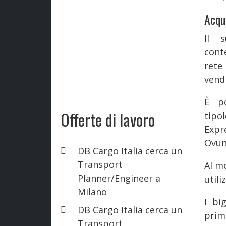
Acqu
Il 
cont
rete
vendi
È po
Offerte di lavoro
tipol
Expr
Ovun
DB Cargo Italia cerca un
Transport
Al mo
Planner/Engineer a
utili
Milano
I bi
DB Cargo Italia cerca un
prima
Transport