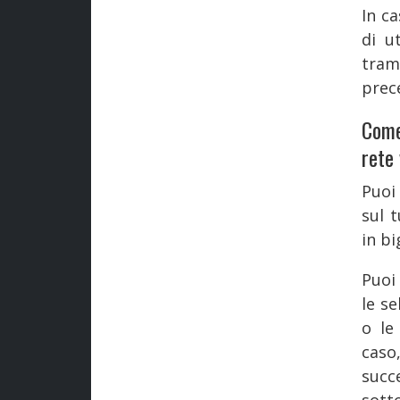
In c
di u
tram
prece
Come
rete
Puoi
sul 
in bi
Puoi
le se
o le
caso
succe
sott