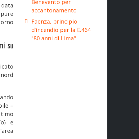
Benevento per
 data
accantonamento
ppure
Faenza, principio
iorno
d’incendio per la E.464
"80 anni di Lima"
mi su
icato
enord
zando
bile –
ltimo
fo) e
l’area