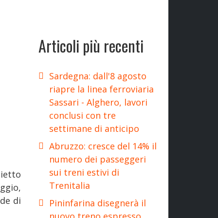
Articoli più recenti
Sardegna: dall'8 agosto
riapre la linea ferroviaria
Sassari - Alghero, lavori
conclusi con tre
settimane di anticipo
Abruzzo: cresce del 14% il
numero dei passeggeri
sui treni estivi di
ietto
Trenitalia
ggio,
de di
Pininfarina disegnerà il
nuovo treno espresso