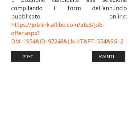
compilando il form dell’annuncio
pubblicato online:
https://joblink.allibo.com/ats3/job-
offer.aspx?
DM=1954&ID=97248&LN=IT&FT=554&SG=2
ARTICOLO PRECEDENTE: FERROVIE: LAVORO TRA I BINARI
ARTICOLO SUCCESS
PREC
AVANTI