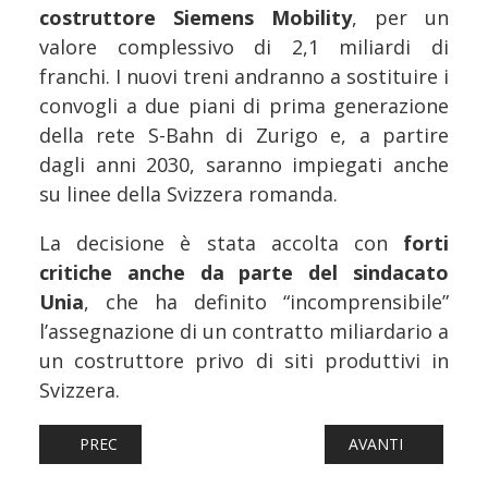
costruttore Siemens Mobility
, per un
valore complessivo di 2,1 miliardi di
franchi. I nuovi treni andranno a sostituire i
convogli a due piani di prima generazione
della rete S-Bahn di Zurigo e, a partire
dagli anni 2030, saranno impiegati anche
su linee della Svizzera romanda.
La decisione è stata accolta con
forti
critiche anche da parte del sindacato
Unia
, che ha definito “incomprensibile”
l’assegnazione di un contratto miliardario a
un costruttore privo di siti produttivi in
Svizzera.
ARTICOLO PRECEDENTE: FERROVIE: GUASTO SUL MALPENS
ARTICOLO SUCCESSI
PREC
AVANTI