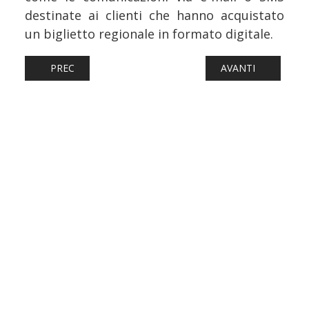
destinate ai clienti che hanno acquistato
un biglietto regionale in formato digitale.
ARTICOLO PRECEDENTE: FERROVIE: LAZIO, VARIAZIONI A
ARTICOLO SUCCESS
PREC
AVANTI