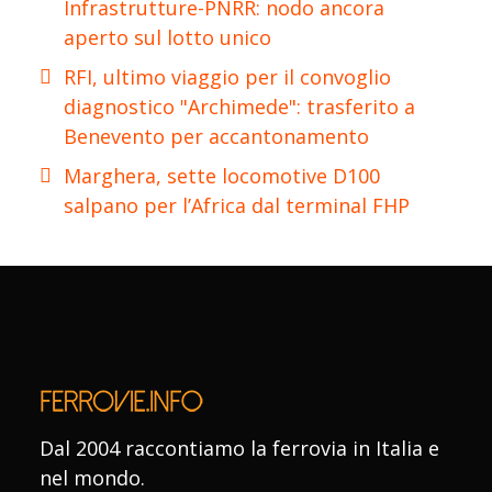
Infrastrutture-PNRR: nodo ancora
aperto sul lotto unico
RFI, ultimo viaggio per il convoglio
diagnostico "Archimede": trasferito a
Benevento per accantonamento
Marghera, sette locomotive D100
salpano per l’Africa dal terminal FHP
Dal 2004 raccontiamo la ferrovia in Italia e
nel mondo.