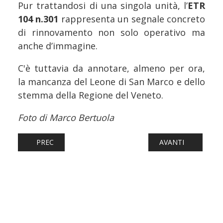
Pur trattandosi di una singola unità, l’
ETR
104 n.301
rappresenta un segnale concreto
di rinnovamento non solo operativo ma
anche d’immagine.
C'è tuttavia da annotare, almeno per ora,
la mancanza del Leone di San Marco e dello
stemma della Regione del Veneto.
Foto di Marco Bertuola
ARTICOLO PRECEDENTE: ITALO CAMBIA ANCORA LOOK: L’A
ARTICOLO SUCCESS
PREC
AVANTI