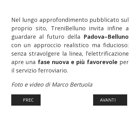
Nel lungo approfondimento pubblicato sul
proprio sito, TreniBelluno invita infine a
guardare al futuro della
Padova–Belluno
con un approccio realistico ma fiducioso:
senza stravolgere la linea, l’elettrificazione
apre una
fase nuova e più favorevole
per
il servizio ferroviario.
Foto e video di Marco Bertuola
ARTICOLO PRECEDENTE: FERROVIE: TORNANO GLI EURO
ARTICOLO SUCCESSI
PREC
AVANTI