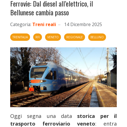
Ferrovie: Dal diesel all’elettrico, il
Bellunese cambia passo
Categoria:
Treni reali
14 Dicembre 2025
TRENITALIA
RFI
VENETO
REGIONALE
BELLUNO
Oggi segna una data
storica per il
trasporto ferroviario veneto
: entra