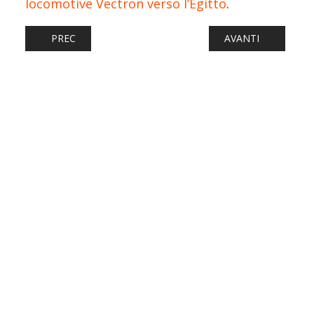
locomotive Vectron verso l’Egitto
.
ARTICOLO PRECEDENTE: AV/AC NAPOLI - BARI: ATTIVAT
ARTICOLO SUCCESS
PREC
AVANTI