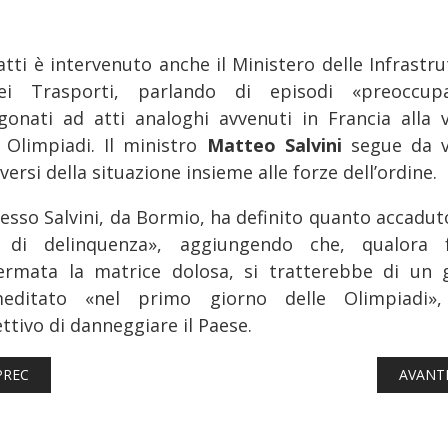
atti è intervenuto anche il Ministero delle Infrastr
i Trasporti, parlando di episodi «preoccupa
gonati ad atti analoghi avvenuti in Francia alla vi
e Olimpiadi. Il ministro
Matteo Salvini
segue da v
lversi della situazione insieme alle forze dell’ordine.
tesso Salvini, da Bormio, ha definito quanto accadut
 di delinquenza», aggiungendo che, qualora 
ermata la matrice dolosa, si tratterebbe di un 
editato «nel primo giorno delle Olimpiadi»
ettivo di danneggiare il Paese.
TICOLO PRECEDENTE: SETTIMANA FERROVIARIA: 108 NUOVI TRENI 
ARTICO
PREC
AVANT