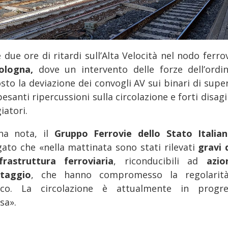
 due ore di ritardi sull’Alta Velocità nel nodo ferro
ologna,
dove un intervento delle forze dell’ordi
to la deviazione dei convogli AV sui binari di super
esanti ripercussioni sulla circolazione e forti disagi
iatori.
na nota, il
Gruppo Ferrovie dello Stato Italia
gato che «nella mattinata sono stati rilevati
gravi 
infrastruttura ferroviaria
, riconducibili ad
azio
taggio
, che hanno compromesso la regolarit
fico. La circolazione è attualmente in progre
sa».