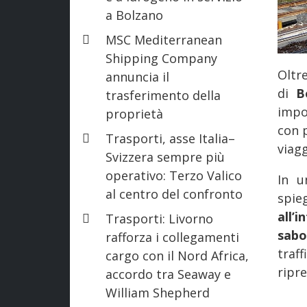
a Bolzano
MSC Mediterranean
Shipping Company
Oltre
annuncia il
di
B
trasferimento della
impos
proprietà
con p
Trasporti, asse Italia–
viagg
Svizzera sempre più
operativo: Terzo Valico
In u
al centro del confronto
spie
all’
Trasporti: Livorno
sabo
rafforza i collegamenti
traf
cargo con il Nord Africa,
ripre
accordo tra Seaway e
William Shepherd