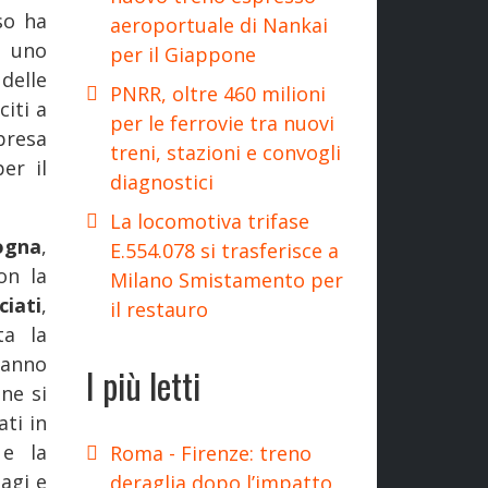
so ha
aeroportuale di Nankai
i uno
per il Giappone
 delle
PNRR, oltre 460 milioni
iti a
per le ferrovie tra nuovi
presa
treni, stazioni e convogli
er il
diagnostici
La locomotiva trifase
ogna
,
E.554.078 si trasferisce a
on la
Milano Smistamento per
ciati
,
il restauro
ta la
hanno
I più letti
one si
ati in
 e la
Roma - Firenze: treno
agi e
deraglia dopo l’impatto