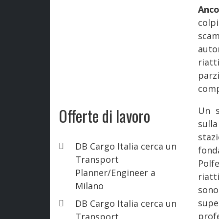
Anco
colp
scamb
autor
riat
parz
compl
Offerte di lavoro
Un s
sull
staz
DB Cargo Italia cerca un
fond
Transport
Polf
Planner/Engineer a
riatt
Milano
sono 
supe
DB Cargo Italia cerca un
prof
Transport