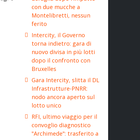
con due mucche a
Montelibretti, nessun
ferito
Intercity, il Governo
torna indietro: gara di
nuovo divisa in più lotti
dopo il confronto con
Bruxelles
Gara Intercity, slitta il DL
Infrastrutture-PNRR:
nodo ancora aperto sul
lotto unico
RFI, ultimo viaggio per il
convoglio diagnostico
"Archimede": trasferito a