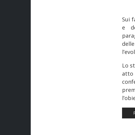
Sui f
e de
para
dell
l’evo
Lo s
atto
conf
prem
l’obi
AR