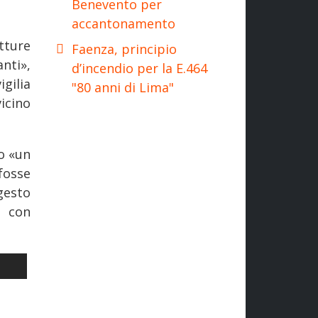
Benevento per
accantonamento
utture
Faenza, principio
nti»,
d’incendio per la E.464
gilia
"80 anni di Lima"
icino
o «un
fosse
gesto
, con
REGIONALI TRENITALIA NEL 2025, INTERCITY BEMU IN PROVA, NU
LO SUCCESSIVO: DA RFI INVESTIMENTI PER 650 MILIONI PER MIL
I