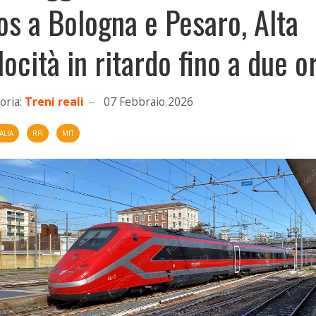
os a Bologna e Pesaro, Alta
locità in ritardo fino a due o
oria:
Treni reali
07 Febbraio 2026
ALIA
RFI
MIT