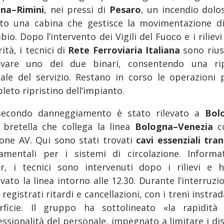
na–Rimini
, nei pressi di
Pesaro
, un incendio dolo
ito una cabina che gestisce la movimentazione d
io. Dopo l’intervento dei Vigili del Fuoco e i rilievi
ità, i tecnici di
Rete Ferroviaria Italiana
sono riusc
tivare uno dei due binari, consentendo una ri
iale del servizio. Restano in corso le operazioni p
eto ripristino dell’impianto.
econdo danneggiamento è stato rilevato a
Bol
a bretella che collega la linea
Bologna–Venezia
c
ione AV. Qui sono stati trovati
cavi essenziali tran
amentali per i sistemi di circolazione. Informa
er, i tecnici sono intervenuti dopo i rilievi e 
ivato la linea intorno alle 12.30. Durante l’interruzi
registrati ritardi e cancellazioni, con i treni instrad
rficie. Il gruppo ha sottolineato «la rapidità
essionalità del personale, impegnato a limitare i dis