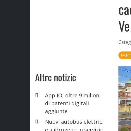
ca
Ve
Categ
TRENIT
Altre notizie
App IO, oltre 9 milioni
di patenti digitali
aggiunte
Nuovi autobus elettrici
e a idrogeno in servizio