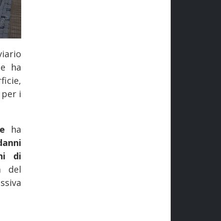
viario
ne ha
ficie,
 per i
ne
ha
danni
ni di
à del
ssiva