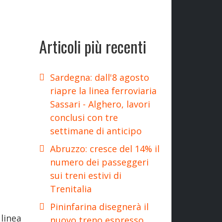
Articoli più recenti
Sardegna: dall'8 agosto
riapre la linea ferroviaria
Sassari - Alghero, lavori
conclusi con tre
settimane di anticipo
Abruzzo: cresce del 14% il
numero dei passeggeri
sui treni estivi di
Trenitalia
Pininfarina disegnerà il
linea
nuovo treno espresso