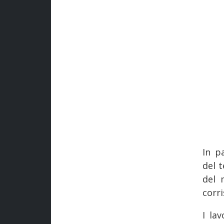
In p
del t
del 
corri
I la