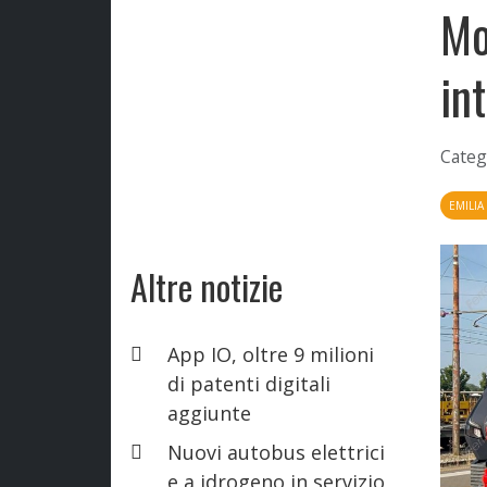
Mo
in
Categ
EMILI
Altre notizie
App IO, oltre 9 milioni
di patenti digitali
aggiunte
Nuovi autobus elettrici
e a idrogeno in servizio