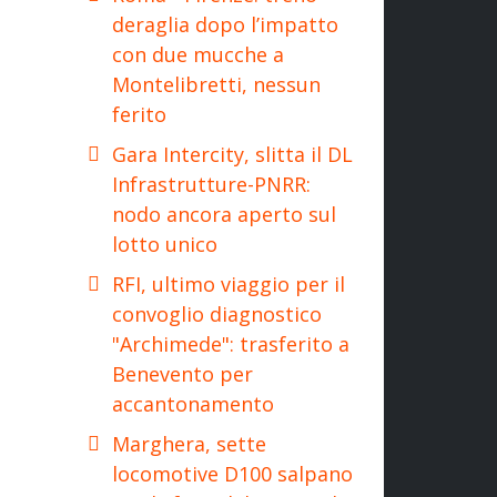
deraglia dopo l’impatto
con due mucche a
Montelibretti, nessun
ferito
Gara Intercity, slitta il DL
Infrastrutture-PNRR:
nodo ancora aperto sul
lotto unico
RFI, ultimo viaggio per il
convoglio diagnostico
"Archimede": trasferito a
Benevento per
accantonamento
Marghera, sette
locomotive D100 salpano