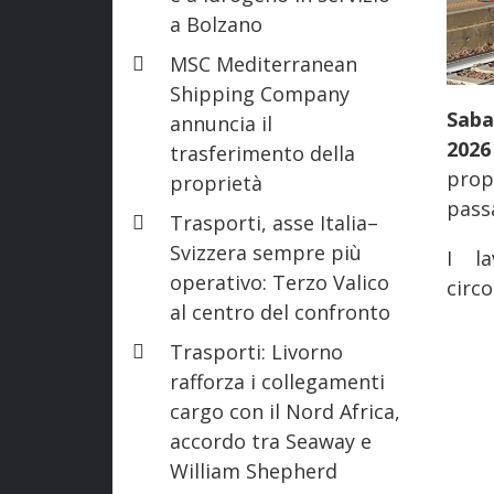
a Bolzano
MSC Mediterranean
Shipping Company
Saba
annuncia il
20
trasferimento della
prop
proprietà
passa
Trasporti, asse Italia–
Svizzera sempre più
I la
operativo: Terzo Valico
circo
al centro del confronto
Trasporti: Livorno
rafforza i collegamenti
cargo con il Nord Africa,
accordo tra Seaway e
William Shepherd