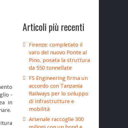
Articoli più recenti
Firenze: completato il
varo del nuovo Ponte al
Pino, posata la struttura
da 550 tonnellate
FS Engineering firma un
accordo con Tanzania
mento
Railways per lo sviluppo
glio -
di infrastrutture e
ea in
mobilità
nare.
Arsenale raccoglie 300
itura
milioni con un bond e