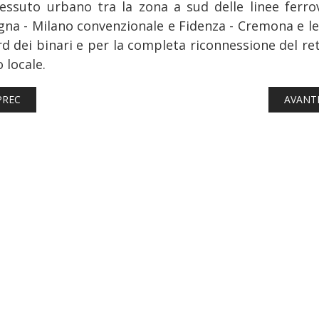
tessuto urbano tra la zona a sud delle linee ferrov
gna - Milano convenzionale e Fidenza - Cremona e le
rd dei binari e per la completa riconnessione del ret
o locale.
TICOLO PRECEDENTE: TORNA L’IPOTESI DELLA TRASFORMAZIONE
ARTICO
PREC
AVANT