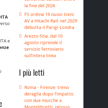
la fine del 2026
FS ordina 19 nuovi treni
HTA
AV a Hitachi Rail: nel 2029
verso
debutta il Parigi-Londra
Arezzo-Stia, dal 10
HTA e
agosto riprende il
enze
servizio ferroviario
sull’intera linea
I più letti
o
Roma - Firenze: treno
deraglia dopo l’impatto
con due mucche a
e
Montelibretti, nessun