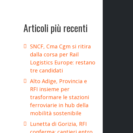
Articoli più recenti
SNCF, Cma Cgm si ritira
dalla corsa per Rail
Logistics Europe: restano
tre candidati
Alto Adige, Provincia e
RFI insieme per
trasformare le stazioni
ferroviarie in hub della
mobilità sostenibile
Lunetta di Gorizia, RFI
conferma: cantieri entro