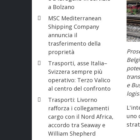
a Bolzano
MSC Mediterranean
Shipping Company
annuncia il
trasferimento della
Prose
proprietà
Belgi
Trasporti, asse Italia–
pote
Svizzera sempre più
trans
operativo: Terzo Valico
e Bus
al centro del confronto
logis
Trasporti: Livorno
L'int
rafforza i collegamenti
uno 
cargo con il Nord Africa,
strat
accordo tra Seaway e
William Shepherd