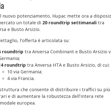
ia
il nuovo potenziamento, Hupac mette ora a disposi
mercato un totale di
20 roundtrip settimanali
tra
sa e Busto Arsizio.
ettaglio, l'offerta è articolata su:
6 roundtrip
tra Anversa Combinant e Busto Arsizio v
Germania;
14 roundtrip
tra Anversa HTA e Busto Arsizio, di cui:
10 via Germania;
4 via Francia.
truttura che consente di distribuire i traffici su più
rari e di aumentare la robustezza dell'intera rete
rmodale europea.