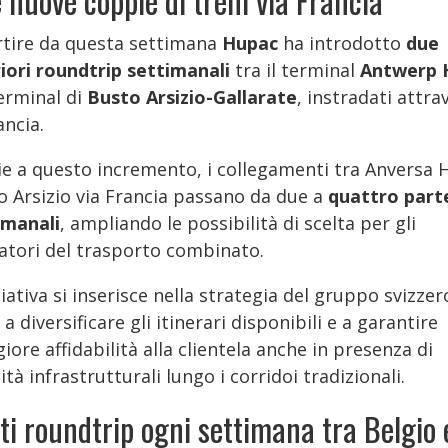
 nuove coppie di treni via Francia
rtire da questa settimana
Hupac
ha introdotto
due
riori roundtrip settimanali
tra il terminal
Antwerp 
terminal di
Busto Arsizio-Gallarate
, instradati attra
ancia.
ie a questo incremento, i collegamenti tra Anversa 
o Arsizio via Francia passano da due a
quattro part
imanali
, ampliando le possibilità di scelta per gli
atori del trasporto combinato.
ziativa si inserisce nella strategia del gruppo svizzer
 a diversificare gli itinerari disponibili e a garantire
ore affidabilità alla clientela anche in presenza di
cità infrastrutturali lungo i corridoi tradizionali.
ti roundtrip ogni settimana tra Belgio 