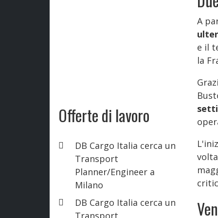
Due
A pa
ulte
e il 
la Fr
Graz
Bust
sett
Offerte di lavoro
oper
L'ini
DB Cargo Italia cerca un
volta
Transport
maggi
Planner/Engineer a
criti
Milano
DB Cargo Italia cerca un
Ven
Transport