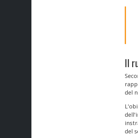
Il 
Secon
rapp
del 
L'obi
dell'
inst
del s