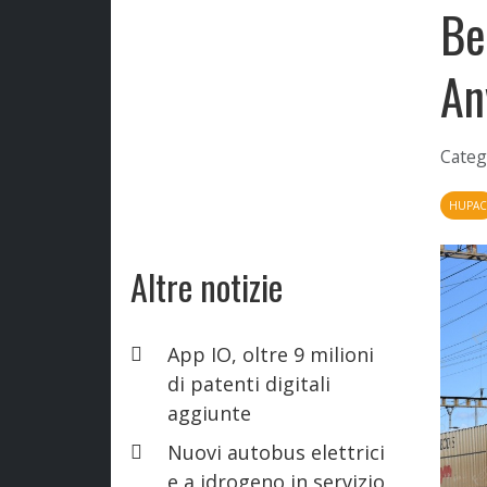
Be
An
Categ
HUPAC
Altre notizie
App IO, oltre 9 milioni
di patenti digitali
aggiunte
Nuovi autobus elettrici
e a idrogeno in servizio