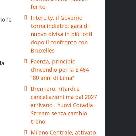
ferito
Intercity, il Governo
zione
torna indietro: gara di
nuovo divisa in più lotti
dopo il confronto con
Bruxelles
Faenza, principio
ia
d’incendio per la E.464
"80 anni di Lima"
Brennero, ritardi e
cancellazioni ma dal 2027
arrivano i nuovi Coradia
Stream senza cambio
treno
Milano Centrale, attivato