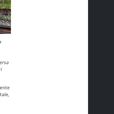
a
ersa
i
iente
tale,