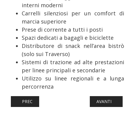
interni moderni
Carrelli silenziosi per un comfort di
marcia superiore
Prese di corrente a tutti i posti
Spazi dedicati a bagagli e biciclette
Distributore di snack nell’area bistrò
(solo sui Traverso)
Sistemi di trazione ad alte prestazioni
per linee principali e secondarie
Utilizzo su linee regionali e a lunga
percorrenza
ARTICOLO PRECEDENTE: FERROVIE: DA ROMA ALLA COSTA
ARTICOLO SUCCESSI
PREC
AVANTI