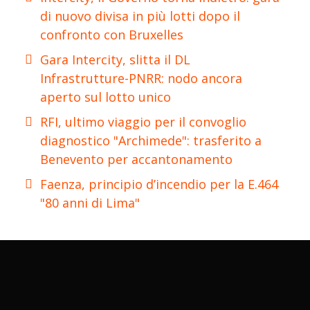
di nuovo divisa in più lotti dopo il
confronto con Bruxelles
Gara Intercity, slitta il DL
Infrastrutture-PNRR: nodo ancora
aperto sul lotto unico
RFI, ultimo viaggio per il convoglio
diagnostico "Archimede": trasferito a
Benevento per accantonamento
Faenza, principio d’incendio per la E.464
"80 anni di Lima"