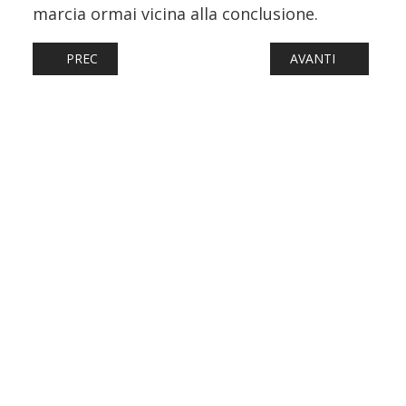
marcia ormai vicina alla conclusione.
ARTICOLO PRECEDENTE: FERROVIE: IL NUOVO COMFORTJ
ARTICOLO SUCCESSI
PREC
AVANTI