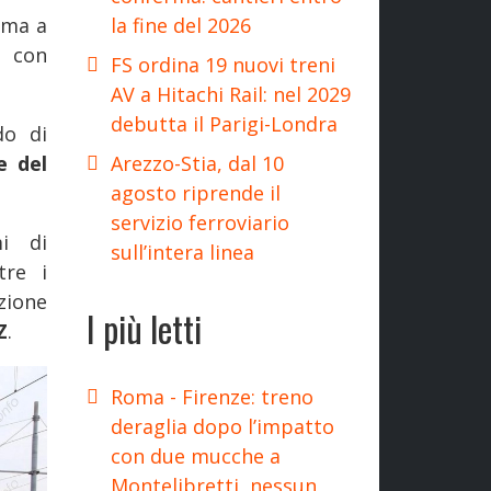
la fine del 2026
ema a
e con
FS ordina 19 nuovi treni
AV a Hitachi Rail: nel 2029
debutta il Parigi-Londra
do di
Arezzo-Stia, dal 10
e del
agosto riprende il
servizio ferroviario
i di
sull’intera linea
tre i
zione
I più letti
Z
.
Roma - Firenze: treno
deraglia dopo l’impatto
con due mucche a
Montelibretti, nessun