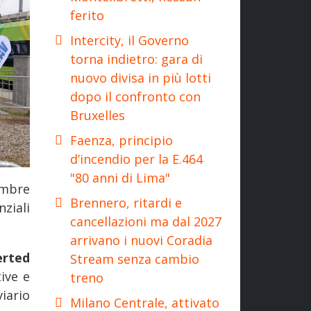
ferito
Intercity, il Governo
torna indietro: gara di
nuovo divisa in più lotti
dopo il confronto con
Bruxelles
Faenza, principio
d’incendio per la E.464
"80 anni di Lima"
embre
Brennero, ritardi e
ziali
cancellazioni ma dal 2027
arrivano i nuovi Coradia
erted
Stream senza cambio
tive e
treno
iario
Milano Centrale, attivato