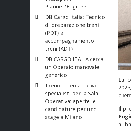
Planner/Engineer
DB Cargo Italia: Tecnico
di preparazione treni
(PDT) e
accompagnamento
treni (ADT)
DB CARGO ITALIA cerca
un Operaio manovale
generico
La c
Trenord cerca nuovi
2025
specialisti per la Sala
clie
Operativa: aperte le
Il p
candidature per uno
Engi
stage a Milano
a ba