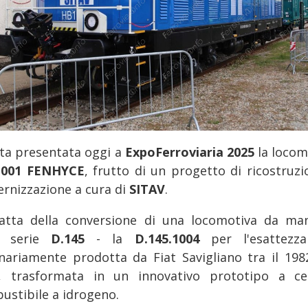
ata presentata oggi a
ExpoFerroviaria 2025
la locom
-001 FENHYCE
, frutto di un progetto di ricostruzi
rnizzazione a cura di
SITAV
.
ratta della conversione di una locomotiva da ma
a serie
D.145
- la
D.145.1004
per l'esattezz
inariamente prodotta da Fiat Savigliano tra il 1982
, trasformata in un innovativo prototipo a ce
ustibile a idrogeno.