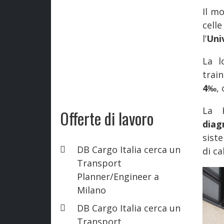
Il m
cell
l’
Uni
La l
trai
4‰
,
La 
Offerte di lavoro
diag
sist
DB Cargo Italia cerca un
di ca
Transport
Planner/Engineer a
Milano
DB Cargo Italia cerca un
Transport