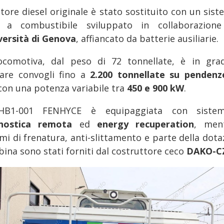
otore diesel originale è stato sostituito con un sist
e a combustibile sviluppato in collaborazion
versità di Genova
, affiancato da batterie ausiliarie.
ocomotiva, dal peso di 72 tonnellate, è in gra
nare convogli fino a
2.200 tonnellate su pendenz
 con una potenza variabile tra
450 e 900 kW
.
HB1-001 FENHYCE è equipaggiata con sistem
nostica remota
ed
energy recuperation
, men
emi di frenatura, anti-slittamento e parte della dota
bina sono stati forniti dal costruttore ceco
DAKO-C