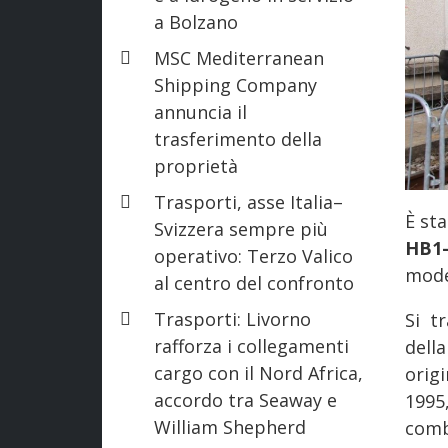
a Bolzano
MSC Mediterranean
Shipping Company
annuncia il
trasferimento della
proprietà
Trasporti, asse Italia–
È st
Svizzera sempre più
HB1
operativo: Terzo Valico
mode
al centro del confronto
Trasporti: Livorno
Si t
rafforza i collegamenti
dell
cargo con il Nord Africa,
orig
accordo tra Seaway e
1995
William Shepherd
comb