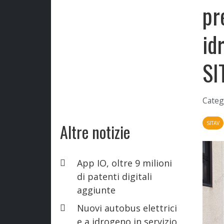
pr
id
SI
Categ
SITAV
Altre notizie
App IO, oltre 9 milioni
di patenti digitali
aggiunte
Nuovi autobus elettrici
e a idrogeno in servizio