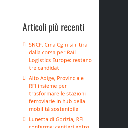
Articoli più recenti
SNCF, Cma Cgm si ritira
dalla corsa per Rail
Logistics Europe: restano
tre candidati
Alto Adige, Provincia e
RFI insieme per
trasformare le stazioni
ferroviarie in hub della
mobilità sostenibile
Lunetta di Gorizia, RFI
conferma: cantieri entro