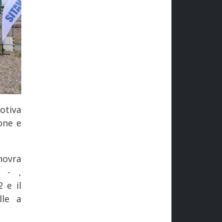
otiva
one e
novra
a - ,
 e il
lle a