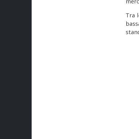
merci
Tra 
bass
stan