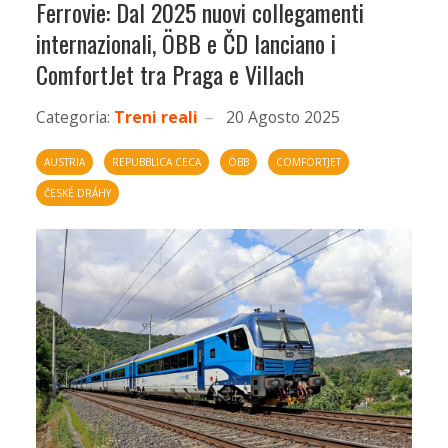
Ferrovie: Dal 2025 nuovi collegamenti
internazionali, ÖBB e ČD lanciano i
ComfortJet tra Praga e Villach
Categoria:
Treni reali
20 Agosto 2025
AUSTRIA
REPUBBLICA CECA
ÖBB
COMFORTJET
ČESKÉ DRÁHY