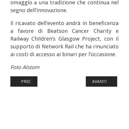
omaggio a una tradizione che continua nel
segno dell’innovazione.
Il ricavato dell’evento andrà in beneficenza
a favore di Beatson Cancer Charity e
Railway Children’s Glasgow Project, con il
supporto di Network Rail che ha rinunciato
ai costi di accesso ai binari per l’occasione.
Foto Alstom
ARTICOLO PRECEDENTE: FERROVIE: NUOVI CARRI SGNS P
ARTICOLO SUCCESS
PREC
AVANTI