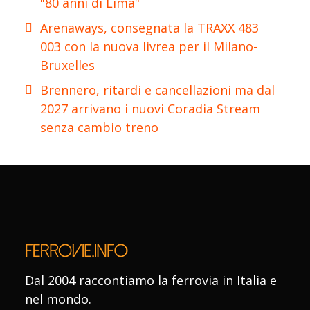
"80 anni di Lima"
Arenaways, consegnata la TRAXX 483
003 con la nuova livrea per il Milano-
Bruxelles
Brennero, ritardi e cancellazioni ma dal
2027 arrivano i nuovi Coradia Stream
senza cambio treno
Dal 2004 raccontiamo la ferrovia in Italia e
nel mondo.