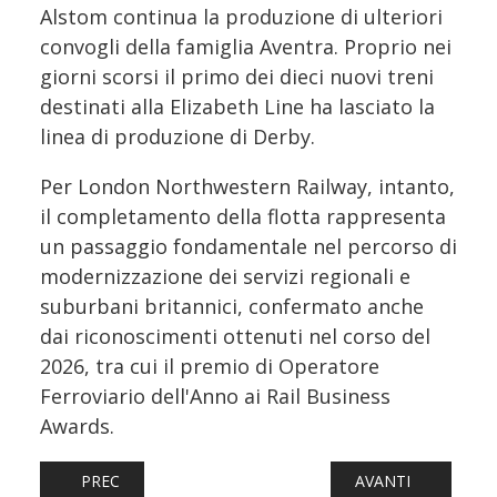
Alstom continua la produzione di ulteriori
convogli della famiglia Aventra. Proprio nei
giorni scorsi il primo dei dieci nuovi treni
destinati alla Elizabeth Line ha lasciato la
linea di produzione di Derby.
Per London Northwestern Railway, intanto,
il completamento della flotta rappresenta
un passaggio fondamentale nel percorso di
modernizzazione dei servizi regionali e
suburbani britannici, confermato anche
dai riconoscimenti ottenuti nel corso del
2026, tra cui il premio di Operatore
Ferroviario dell'Anno ai Rail Business
Awards.
ARTICOLO PRECEDENTE: FFS PRESENTA LA NUOVA RE 494
ARTICOLO SUCCES
PREC
AVANTI