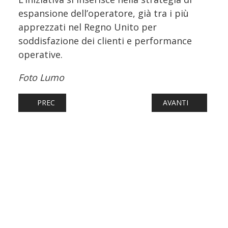
espansione dell’operatore, già tra i più
apprezzati nel Regno Unito per
soddisfazione dei clienti e performance
operative.
Foto Lumo
ARTICOLO PRECEDENTE: GERMANIA, MAXI OPERAZIONE DI
ARTICOLO SUCCES
PREC
AVANTI