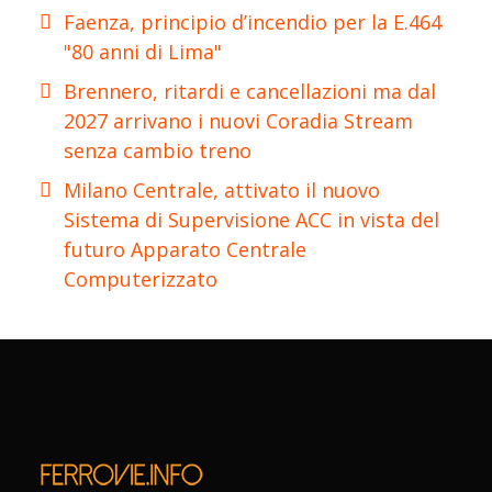
Faenza, principio d’incendio per la E.464
"80 anni di Lima"
Brennero, ritardi e cancellazioni ma dal
2027 arrivano i nuovi Coradia Stream
senza cambio treno
Milano Centrale, attivato il nuovo
Sistema di Supervisione ACC in vista del
futuro Apparato Centrale
Computerizzato