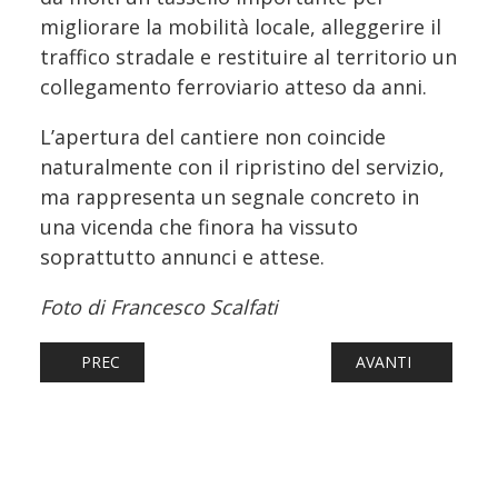
migliorare la mobilità locale, alleggerire il
traffico stradale e restituire al territorio un
collegamento ferroviario atteso da anni.
L’apertura del cantiere non coincide
naturalmente con il ripristino del servizio,
ma rappresenta un segnale concreto in
una vicenda che finora ha vissuto
soprattutto annunci e attese.
Foto di Francesco Scalfati
ARTICOLO PRECEDENTE: UN NUOVO MURO DI BERLINO RI
ARTICOLO SUCCESS
PREC
AVANTI