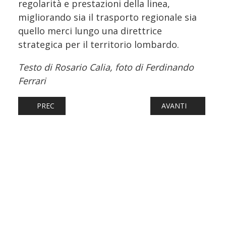
regolarità e prestazioni della linea,
migliorando sia il trasporto regionale sia
quello merci lungo una direttrice
strategica per il territorio lombardo.
Testo di Rosario Calia, foto di Ferdinando
Ferrari
ARTICOLO PRECEDENTE: FIRENZE, LAVORI AL PONTE AL PI
ARTICOLO SUCCESS
PREC
AVANTI