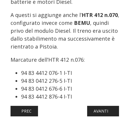
batterie e motori Diesel.
A questi si aggiunge anche l’
HTR 412 n.070
,
configurato invece come
BEMU
, quindi
privo del modulo Diesel. Il treno era uscito
dallo stabilimento ma successivamente è
rientrato a Pistoia.
Marcature dell’HTR 412 n.076:
94 83 4412 076-1 I-TI
94 83 0412 276-5 I-TI
94 83 0412 676-6 I-TI
94 83 4412 876-4 I-TI
ARTICOLO PRECEDENTE: NUOVO PASSO PER LA LINEA DIV
ARTICOLO SUCCESS
PREC
AVANTI