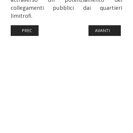
collegamenti pubblici dai quartieri
limitrofi.
ARTICOLO PRECEDENTE: FERROVIE: PORTOGALLO, ALTA 
ARTICOLO SUCCESS
PREC
AVANTI