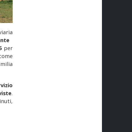
viaria
nte
25
per
 come
milia
vizio
viste
.
nuti,