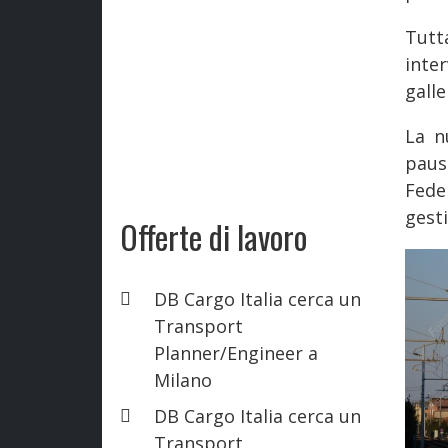
Tutt
inte
galle
La n
paus
Fede
gesti
Offerte di lavoro
DB Cargo Italia cerca un
Transport
Planner/Engineer a
Milano
DB Cargo Italia cerca un
Transport