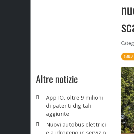
nu
sc
Categ
EMILI
Altre notizie
App IO, oltre 9 milioni
di patenti digitali
aggiunte
Nuovi autobus elettrici
e a idrogeno in servizio