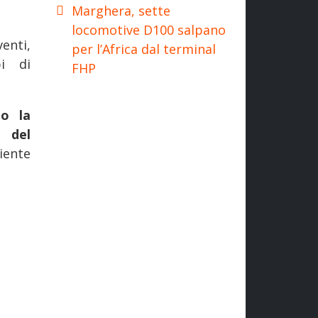
Marghera, sette
locomotive D100 salpano
enti,
per l’Africa dal terminal
pi di
FHP
do la
o del
iente