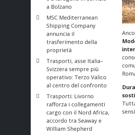
a Bolzano
MSC Mediterranean
Shipping Company
Ancor
annuncia il
Mod
trasferimento della
inte
proprietà
cons
Trasporti, asse Italia–
comu
Svizzera sempre più
Roma
operativo: Terzo Valico
al centro del confronto
Dura
sost
Trasporti: Livorno
Tutt
rafforza i collegamenti
sensi
cargo con il Nord Africa,
accordo tra Seaway e
William Shepherd