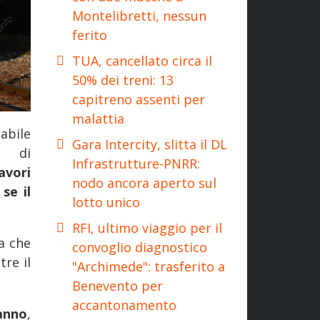
Montelibretti, nessun
ferito
TUA, cancellato circa il
50% dei treni: 13
capitreno assenti per
malattia
abile
Gara Intercity, slitta il DL
a di
Infrastrutture-PNRR:
vori
nodo ancora aperto sul
se il
lotto unico
RFI, ultimo viaggio per il
a che
convoglio diagnostico
tre il
"Archimede": trasferito a
Benevento per
accantonamento
’anno
,