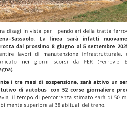
a disagi in vista per i pendolari della tratta ferro
ena–Sassuolo
.
La linea sarà infatti nuovame
rrotta dal prossimo 8 giugno al 5 settembre 20
entire lavori di manutenzione infrastrutturale,
nicato nei giorni scorsi da FER (Ferrovie E
gna).
nte i tre mesi di sospensione
,
sarà attivo un ser
itutivo di autobus
,
con 52 corse giornaliere pre
avia, il tempo di percorrenza stimato sarà di 50 mi
bilmente superiore ai 38 abituali del treno.