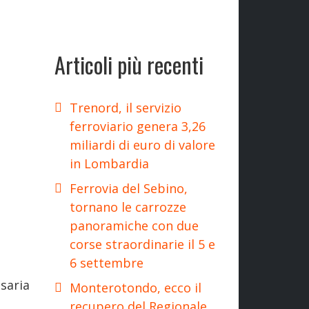
Articoli più recenti
Trenord, il servizio
ferroviario genera 3,26
miliardi di euro di valore
in Lombardia
Ferrovia del Sebino,
tornano le carrozze
panoramiche con due
corse straordinarie il 5 e
6 settembre
saria
Monterotondo, ecco il
recupero del Regionale