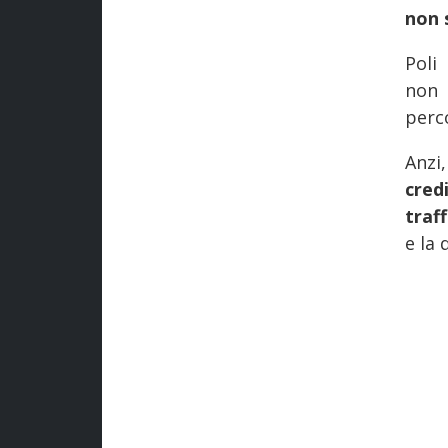
non 
Poli
non 
perc
Anz
cred
traf
e la 