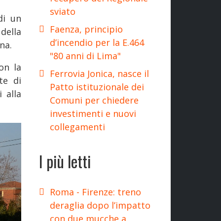
sviato
di un
Faenza, principio
della
d’incendio per la E.464
na.
"80 anni di Lima"
on la
Ferrovia Jonica, nasce il
te di
Patto istituzionale dei
 alla
Comuni per chiedere
investimenti e nuovi
collegamenti
I più letti
Roma - Firenze: treno
deraglia dopo l’impatto
con due mucche a