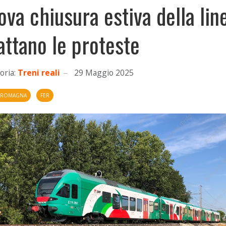
ova chiusura estiva della lin
attano le proteste
oria:
Treni reali
29 Maggio 2025
A ROMAGNA
FER