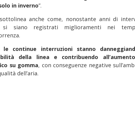
solo in inverno
”.
 sottolinea anche come, nonostante anni di interv
si siano registrati miglioramenti nei tem
orrenza.
i,
le continue interruzioni stanno danneggian
ibilità della linea e contribuendo all’aument
fico su gomma
, con conseguenze negative sull’amb
qualità dell’aria.