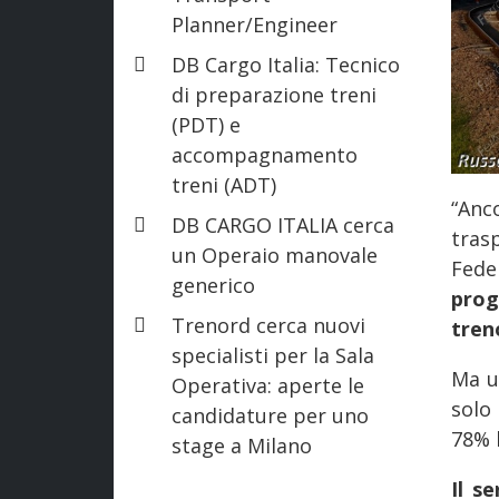
Planner/Engineer
DB Cargo Italia: Tecnico
di preparazione treni
(PDT) e
accompagnamento
treni (ADT)
“Anc
DB CARGO ITALIA cerca
tra
un Operaio manovale
Fed
generico
prog
Trenord cerca nuovi
tren
specialisti per la Sala
Ma u
Operativa: aperte le
solo 
candidature per uno
78% l
stage a Milano
Il s