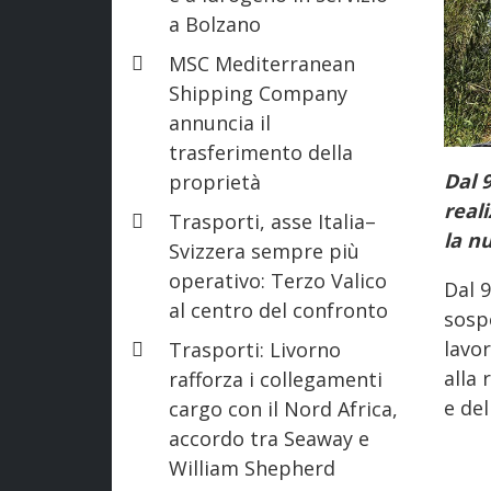
a Bolzano
MSC Mediterranean
Shipping Company
annuncia il
trasferimento della
Dal 9
proprietà
real
Trasporti, asse Italia–
la n
Svizzera sempre più
operativo: Terzo Valico
Dal 9
al centro del confronto
sospe
lavor
Trasporti: Livorno
alla
rafforza i collegamenti
e de
cargo con il Nord Africa,
accordo tra Seaway e
William Shepherd