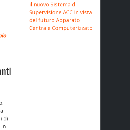
il nuovo Sistema di
Supervisione ACC in vista
del futuro Apparato
Centrale Computerizzato
pio
anti
o.
la
i di
 in