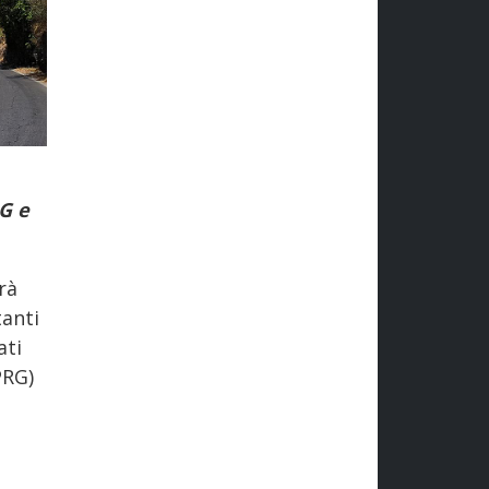
RG e
rà
tanti
ati
PRG)