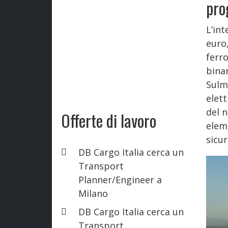
pro
L’int
euro
ferro
binar
Sulm
elett
del 
Offerte di lavoro
eleme
sicur
DB Cargo Italia cerca un
Transport
Planner/Engineer a
Milano
DB Cargo Italia cerca un
Transport