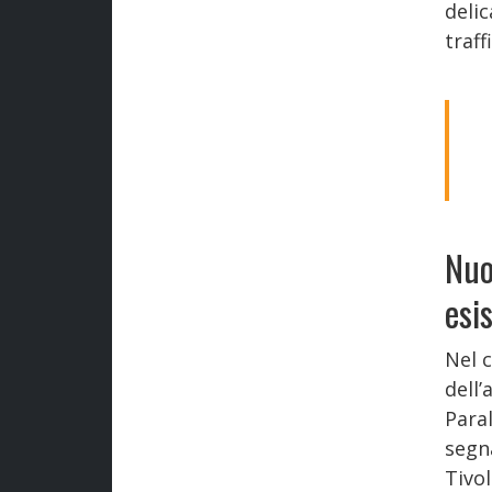
deli
traff
Nuo
esi
Nel c
dell’
Para
segna
Tivo