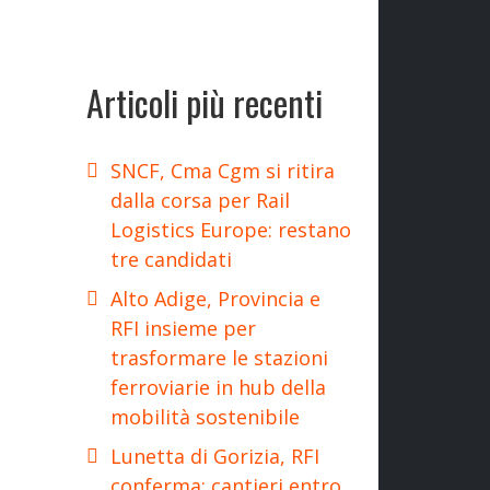
Articoli più recenti
SNCF, Cma Cgm si ritira
dalla corsa per Rail
Logistics Europe: restano
tre candidati
Alto Adige, Provincia e
RFI insieme per
trasformare le stazioni
ferroviarie in hub della
mobilità sostenibile
Lunetta di Gorizia, RFI
conferma: cantieri entro