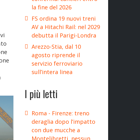
la fine del 2026
FS ordina 19 nuovi treni
AV a Hitachi Rail: nel 2029
vi
debutta il Parigi-Londra
ato
Arezzo-Stia, dal 10
one
agosto riprende il
ione
servizio ferroviario
sull’intera linea
n
I più letti
Roma - Firenze: treno
deraglia dopo l’impatto
con due mucche a
Montelibretti, nessun