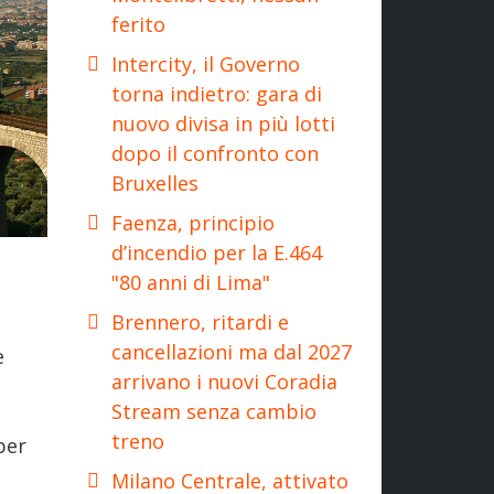
ferito
Intercity, il Governo
torna indietro: gara di
nuovo divisa in più lotti
dopo il confronto con
Bruxelles
Faenza, principio
d’incendio per la E.464
"80 anni di Lima"
Brennero, ritardi e
cancellazioni ma dal 2027
e
arrivano i nuovi Coradia
Stream senza cambio
treno
per
Milano Centrale, attivato