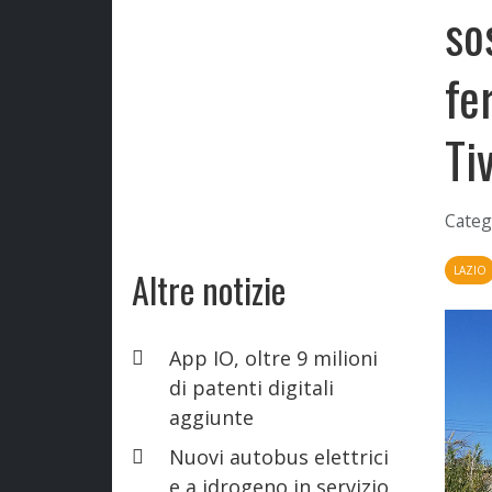
so
fe
Tiv
Categ
LAZIO
Altre notizie
App IO, oltre 9 milioni
di patenti digitali
aggiunte
Nuovi autobus elettrici
e a idrogeno in servizio