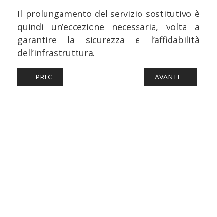
Il prolungamento del servizio sostitutivo è
quindi un’eccezione necessaria, volta a
garantire la sicurezza e l’affidabilità
dell’infrastruttura.
ARTICOLO PRECEDENTE: FERROVIE: BARI CENTRALE, DA
ARTICOLO SUCCES
PREC
AVANTI