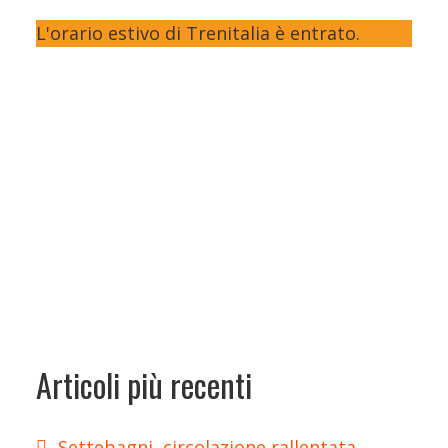
L'orario estivo di Trenitalia è entrato.
Articoli più recenti
Settebagni, circolazione rallentata