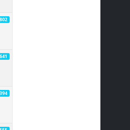
1802
1641
1394