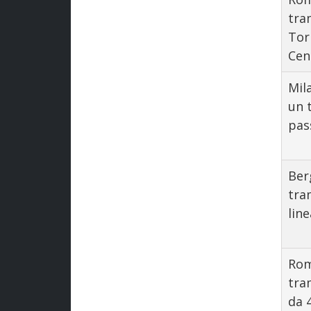
tra
Tor
Cen
Mil
un 
pas
Ber
tra
lin
Rom
tra
da 