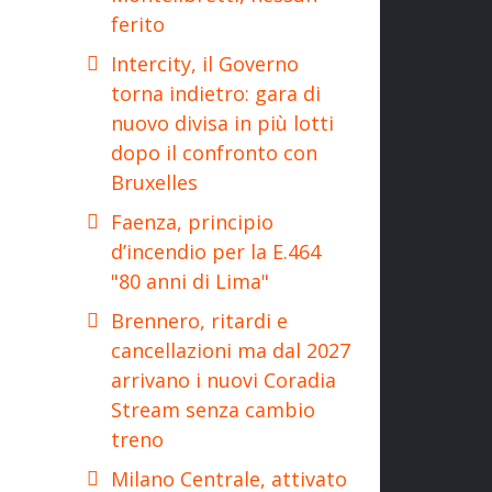
ferito
Intercity, il Governo
torna indietro: gara di
nuovo divisa in più lotti
dopo il confronto con
Bruxelles
Faenza, principio
d’incendio per la E.464
"80 anni di Lima"
Brennero, ritardi e
cancellazioni ma dal 2027
arrivano i nuovi Coradia
Stream senza cambio
treno
Milano Centrale, attivato