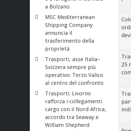
a Bolzano
MSC Mediterranean
Col
Shipping Company
ord
annuncia il
dev
trasferimento della
proprietà
Tra
Trasporti, asse Italia–
25 
Svizzera sempre più
com
operativo: Terzo Valico
al centro del confronto
Trasporti: Livorno
Tra
rafforza i collegamenti
par
cargo con il Nord Africa,
mil
accordo tra Seaway e
William Shepherd
Rom