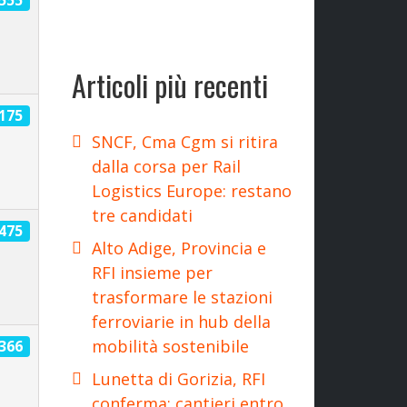
2555
Articoli più recenti
2175
SNCF, Cma Cgm si ritira
dalla corsa per Rail
Logistics Europe: restano
tre candidati
1475
Alto Adige, Provincia e
RFI insieme per
trasformare le stazioni
ferroviarie in hub della
mobilità sostenibile
3366
Lunetta di Gorizia, RFI
conferma: cantieri entro