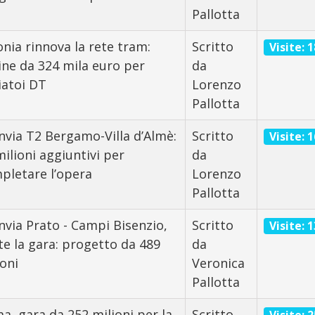
Pallotta
onia rinnova la rete tram:
Scritto
Visite: 
ine da 324 mila euro per
da
iatoi DT
Lorenzo
Pallotta
nvia T2 Bergamo-Villa d’Almè:
Scritto
Visite: 
milioni aggiuntivi per
da
pletare l’opera
Lorenzo
Pallotta
nvia Prato - Campi Bisenzio,
Scritto
Visite: 
te la gara: progetto da 489
da
ioni
Veronica
Pallotta
a, gara da 252 milioni per la
Scritto