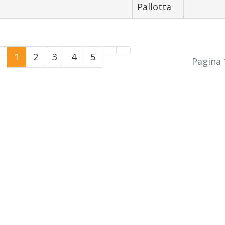
Pallotta
1
2
3
4
5
Pagina 