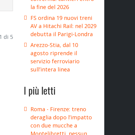
la fine del 2026
FS ordina 19 nuovi treni
AV a Hitachi Rail: nel 2029
debutta il Parigi-Londra
1 di 5
Arezzo-Stia, dal 10
agosto riprende il
servizio ferroviario
sull’intera linea
I più letti
Roma - Firenze: treno
deraglia dopo l’impatto
con due mucche a
Montelibretti, nessun