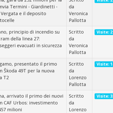
Visite: 
mvia Termini - Giardinetti -
da
 Vergata e il deposito
Veronica
tocelle
Pallotta
ano, principio di incendio su
Scritto
Visite: 
tram della linea 27:
da
seggeri evacuati in sicurezza
Veronica
Pallotta
gamo, presentato il primo
Scritto
Visite: 
m Škoda 49T per la nuova
da
ea T2
Lorenzo
Pallotta
a, arrivato il primo dei nuovi
Scritto
Visite: 
m CAF Urbos: investimento
da
457 milioni
Lorenzo