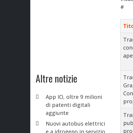
#
Tit
Tra
conc
ape
Altre notizie
Tra
Gra
Conf
App IO, oltre 9 milioni
pro
di patenti digitali
aggiunte
Tra
pub
Nuovi autobus elettrici
pro
e a idrogeno in servizio