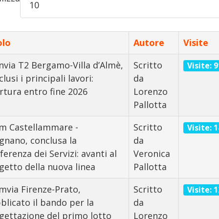
olo
Autore
Visite
nvia T2 Bergamo-Villa d’Almè,
Scritto
Visite: 
lusi i principali lavori:
da
rtura entro fine 2026
Lorenzo
Pallotta
m Castellammare -
Scritto
Visite: 
gnano, conclusa la
da
erenza dei Servizi: avanti al
Veronica
getto della nuova linea
Pallotta
mvia Firenze-Prato,
Scritto
Visite: 
blicato il bando per la
da
gettazione del primo lotto
Lorenzo