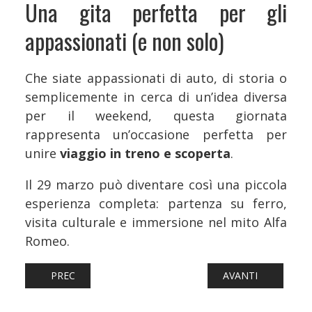
Una gita perfetta per gli
appassionati (e non solo)
Che siate appassionati di auto, di storia o
semplicemente in cerca di un’idea diversa
per il weekend, questa giornata
rappresenta un’occasione perfetta per
unire
viaggio in treno e scoperta
.
Il 29 marzo può diventare così una piccola
esperienza completa: partenza su ferro,
visita culturale e immersione nel mito Alfa
Romeo.
ARTICOLO PRECEDENTE: TORNANO LE “GITE IN TRENO” DI
ARTICOLO SUCCESS
PREC
AVANTI