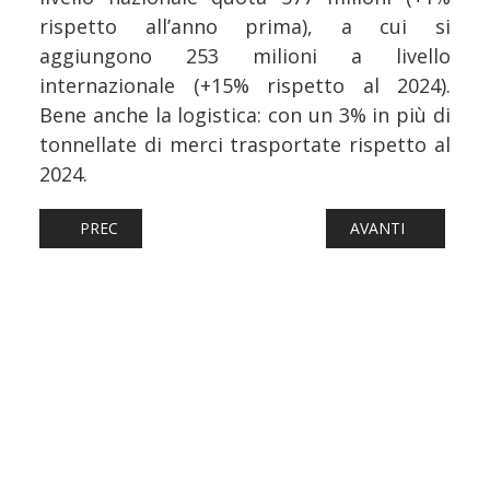
rispetto all’anno prima), a cui si
aggiungono 253 milioni a livello
internazionale (+15% rispetto al 2024).
Bene anche la logistica: con un 3% in più di
tonnellate di merci trasportate rispetto al
2024.
ARTICOLO PRECEDENTE: AUTOBUS: DAL MIT 750 MILION
ARTICOLO SUCCESS
PREC
AVANTI