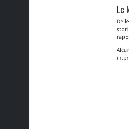
Le 
Delle
stori
rappr
Alcun
inter