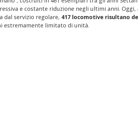
imano”, costruiti in 461 esemplari tra gli anni Setta
essiva e costante riduzione negli ultimi anni. Oggi,
a dal servizio regolare,
417 locomotive risultano d
i estremamente limitato di unità.