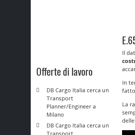
E.6
Il da
cost
Offerte di lavoro
acca
In te
DB Cargo Italia cerca un
fatto
Transport
La r
Planner/Engineer a
semp
Milano
delle
DB Cargo Italia cerca un
Transport