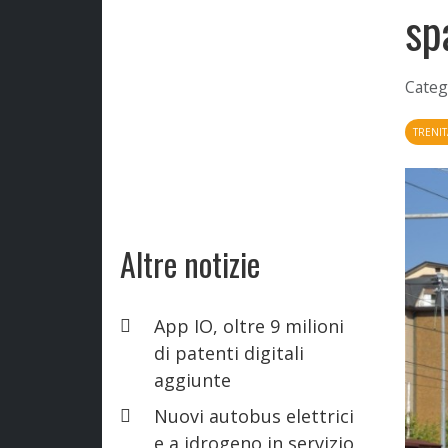
sp
Categ
TRENIT
Altre notizie
App IO, oltre 9 milioni
di patenti digitali
aggiunte
Nuovi autobus elettrici
e a idrogeno in servizio