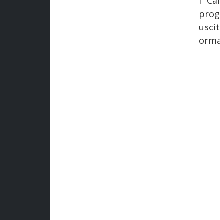
I “Ca
progr
uscit
orma