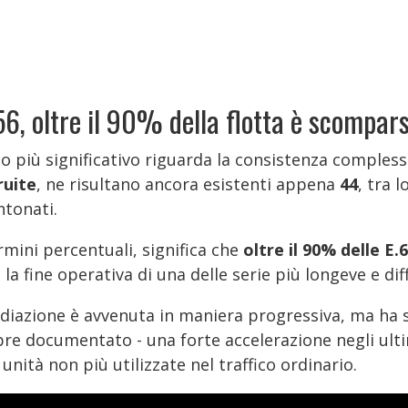
56, oltre il 90% della flotta è scompar
to più significativo riguarda la consistenza comples
ruite
, ne risultano ancora esistenti appena
44
, tra 
ntonati.
rmini percentuali, significa che
oltre il 90% delle E
 la fine operativa di una delle serie più longeve e dif
adiazione è avvenuta in maniera progressiva, ma ha
re documentato - una forte accelerazione negli ultim
 unità non più utilizzate nel traffico ordinario.