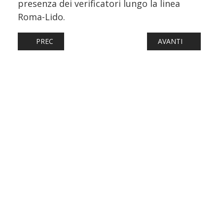
presenza dei verificatori lungo la linea
Roma-Lido.
ARTICOLO PRECEDENTE: REGIONALE, LA LIVREA REBEL RE
ARTICOLO SUCCESS
PREC
AVANTI