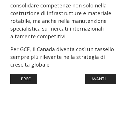
consolidare competenze non solo nella
costruzione di infrastrutture e materiale
rotabile, ma anche nella manutenzione
specialistica su mercati internazionali
altamente competitivi.
Per GCF, il Canada diventa così un tassello
sempre più rilevante nella strategia di
crescita globale.
ARTICOLO PRECEDENTE: GUASTO NEL NODO DI MILANO, 
ARTICOLO SUCCESS
PREC
AVANTI