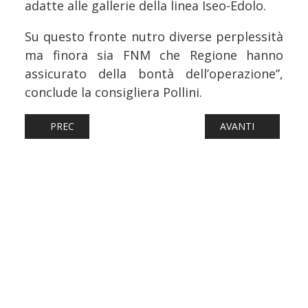
adatte alle gallerie della linea Iseo-Edolo.
Su questo fronte nutro diverse perplessità
ma finora sia FNM che Regione hanno
assicurato della bontà dell’operazione”,
conclude la consigliera Pollini.
ARTICOLO PRECEDENTE: FERROVIE: ECCO IL «MANIFESTO
ARTICOLO SUCCESS
PREC
AVANTI