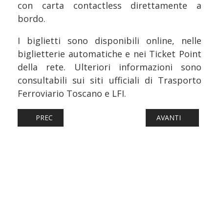
con carta contactless direttamente a
bordo.
I biglietti sono disponibili online, nelle
biglietterie automatiche e nei Ticket Point
della rete. Ulteriori informazioni sono
consultabili sui siti ufficiali di Trasporto
Ferroviario Toscano e LFI.
ARTICOLO PRECEDENTE: FERROVIE: AL VIA IL CANTIERE 
ARTICOLO SUCCESS
PREC
AVANTI