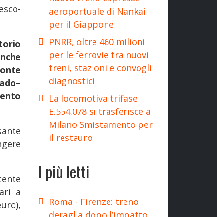
esco-
aeroportuale di Nankai
per il Giappone
PNRR, oltre 460 milioni
torio
per le ferrovie tra nuovi
nche
treni, stazioni e convogli
ronte
diagnostici
rado–
mento
La locomotiva trifase
E.554.078 si trasferisce a
Milano Smistamento per
sante
il restauro
ngere
I più letti
cente
ari a
Roma - Firenze: treno
uro),
deraglia dopo l’impatto