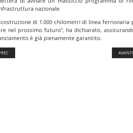
etterà di avviare un massiccio programma di ri
infrastruttura nazionale.
icostruzione di 1.000 chilometri di linea ferroviaria
iare nel prossimo futuro”, ha dichiarato, assicurand
inanziamento è già pienamente garantito.
TICOLO PRECEDENTE: FERROVIE: TOSCANA, I “TRENI DEL NATALE
ARTICO
PREC
AVANT