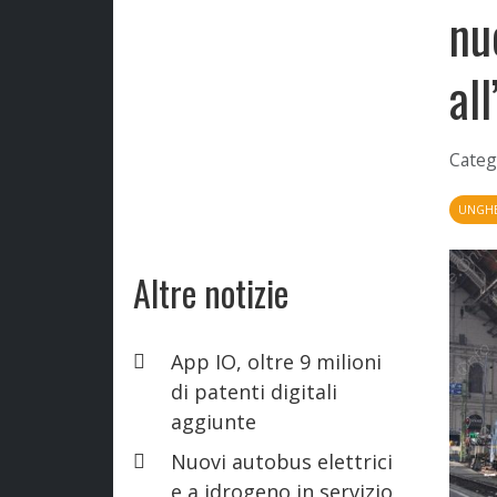
nu
al
Categ
UNGHE
Altre notizie
App IO, oltre 9 milioni
di patenti digitali
aggiunte
Nuovi autobus elettrici
e a idrogeno in servizio