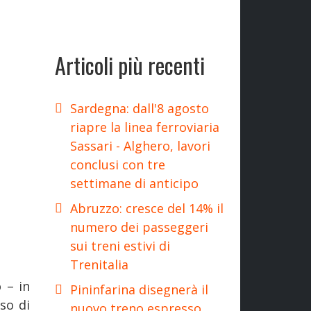
Articoli più recenti
Sardegna: dall'8 agosto
riapre la linea ferroviaria
Sassari - Alghero, lavori
conclusi con tre
settimane di anticipo
Abruzzo: cresce del 14% il
numero dei passeggeri
sui treni estivi di
Trenitalia
 – in
Pininfarina disegnerà il
so di
nuovo treno espresso