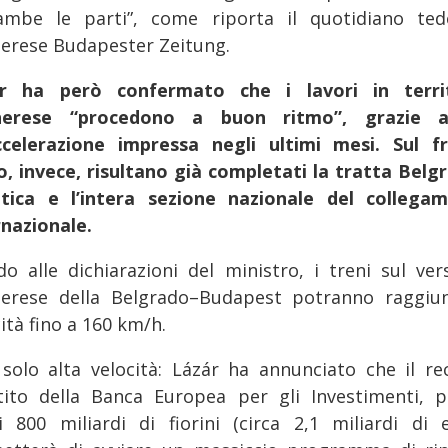
ambe le parti”, come riporta il quotidiano ted
erese Budapester Zeitung.
r ha però confermato che i lavori in terri
herese “procedono a buon ritmo”, grazie a
accelerazione impressa negli ultimi mesi. Sul f
o, invece, risultano già completati la tratta Belg
tica e l’intera sezione nazionale del collega
rnazionale.
do alle dichiarazioni del ministro, i treni sul ver
erese della Belgrado–Budapest potranno raggiu
ità fino a 160 km/h.
solo alta velocità: Lázár ha annunciato che il re
tito della Banca Europea per gli Investimenti, p
i 800 miliardi di fiorini (circa 2,1 miliardi di e