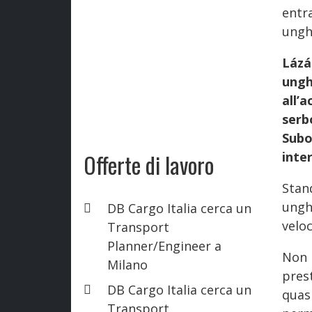
entr
ungh
Lázá
ung
all’
serb
Subo
Offerte di lavoro
inte
Stan
ungh
DB Cargo Italia cerca un
veloc
Transport
Planner/Engineer a
Non 
Milano
pres
DB Cargo Italia cerca un
quas
Transport