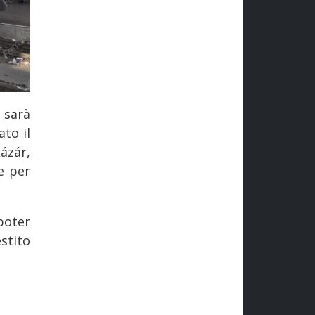
sarà
ato il
ázár,
e per
poter
stito