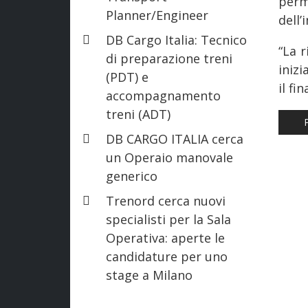
perm
Planner/Engineer
dell’
DB Cargo Italia: Tecnico
“La r
di preparazione treni
iniz
(PDT) e
il f
accompagnamento
treni (ADT)
AR
DB CARGO ITALIA cerca
un Operaio manovale
generico
Trenord cerca nuovi
specialisti per la Sala
Operativa: aperte le
candidature per uno
stage a Milano