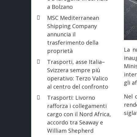
a Bolzano
MSC Mediterranean
Shipping Company
annuncia il
trasferimento della
La n
proprietà
inau
Trasporti, asse Italia–
Mini
Svizzera sempre più
inte
operativo: Terzo Valico
gli a
al centro del confronto
Nel 
Trasporti: Livorno
rend
rafforza i collegamenti
sigla
cargo con il Nord Africa,
accordo tra Seaway e
William Shepherd