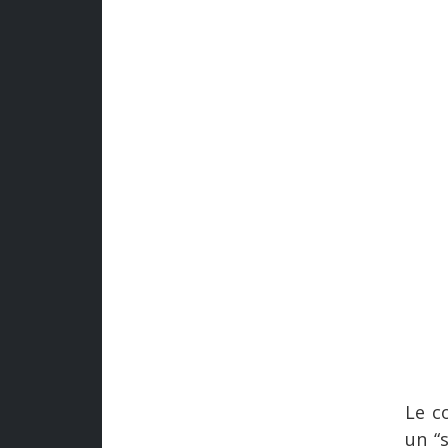
Le c
un “