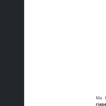
Ma l
riap