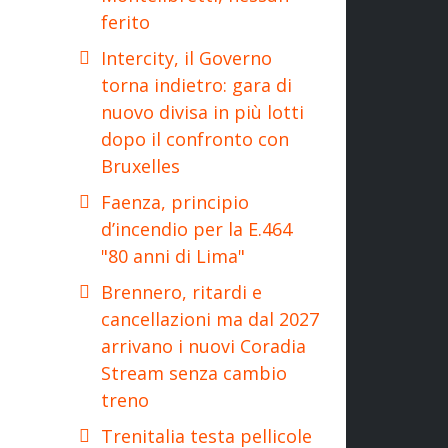
ferito
Intercity, il Governo
torna indietro: gara di
nuovo divisa in più lotti
dopo il confronto con
Bruxelles
Faenza, principio
d’incendio per la E.464
"80 anni di Lima"
Brennero, ritardi e
cancellazioni ma dal 2027
arrivano i nuovi Coradia
Stream senza cambio
treno
Trenitalia testa pellicole