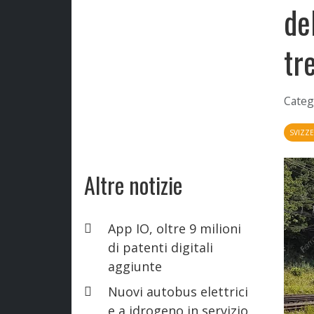
de
tr
Categ
SVIZZ
Altre notizie
App IO, oltre 9 milioni
di patenti digitali
aggiunte
Nuovi autobus elettrici
e a idrogeno in servizio