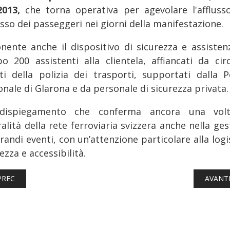
2013,
che torna operativa per agevolare l'afflusso
sso dei passeggeri nei giorni della manifestazione.
nente anche il dispositivo di sicurezza e assistenz
o 200 assistenti alla clientela, affiancati da cir
ti della polizia dei trasporti, supportati dalla Po
nale di Glarona e da personale di sicurezza privata.
dispiegamento che conferma ancora una volt
alità della rete ferroviaria svizzera anche nella ge
randi eventi, con un’attenzione particolare alla logi
ezza e accessibilità.
TICOLO PRECEDENTE: FERROVIE: ARENAWAYS TORNA CON QUALC
ARTICO
PREC
AVANT