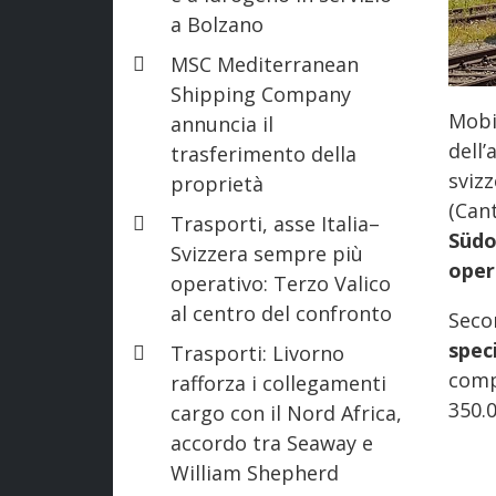
a Bolzano
MSC Mediterranean
Shipping Company
Mobi
annuncia il
dell’
trasferimento della
sviz
proprietà
(Can
Trasporti, asse Italia–
Südo
Svizzera sempre più
oper
operativo: Terzo Valico
al centro del confronto
Seco
spec
Trasporti: Livorno
comp
rafforza i collegamenti
350.0
cargo con il Nord Africa,
accordo tra Seaway e
William Shepherd