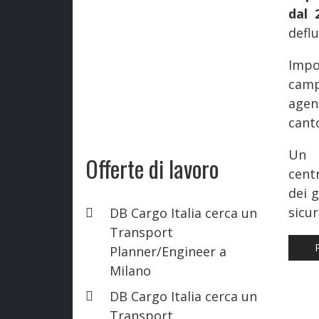
dal 
deflu
Impo
camp
agen
canto
Un 
Offerte di lavoro
centr
dei g
sicur
DB Cargo Italia cerca un
Transport
AR
Planner/Engineer a
Milano
DB Cargo Italia cerca un
Transport