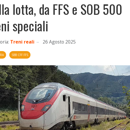
lla lotta, da FFS e SOB 500
eni speciali
oria:
Treni reali
26 Agosto 2025
ERA
SBB CFF FFS