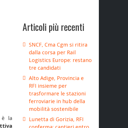
Articoli più recenti
SNCF, Cma Cgm si ritira
dalla corsa per Rail
Logistics Europe: restano
tre candidati
Alto Adige, Provincia e
RFI insieme per
trasformare le stazioni
ferroviarie in hub della
mobilità sostenibile
 è la
Lunetta di Gorizia, RFI
ttiva
conferma: cantieri entro