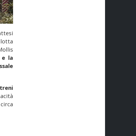
ttesi
 lotta
ollis
 e la
ssale
treni
cità
circa