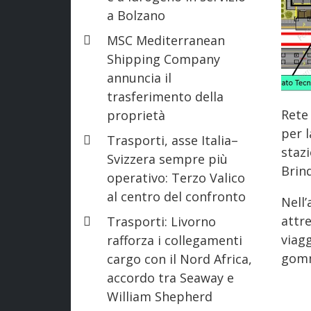
a Bolzano
MSC Mediterranean
Shipping Company
annuncia il
trasferimento della
Rete 
proprietà
per l
Trasporti, asse Italia–
stazi
Svizzera sempre più
Brind
operativo: Terzo Valico
al centro del confronto
Nell’
attre
Trasporti: Livorno
viagg
rafforza i collegamenti
gom
cargo con il Nord Africa,
accordo tra Seaway e
William Shepherd