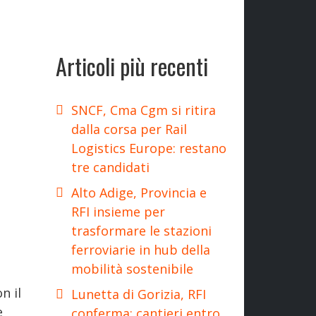
Articoli più recenti
SNCF, Cma Cgm si ritira
dalla corsa per Rail
Logistics Europe: restano
tre candidati
Alto Adige, Provincia e
RFI insieme per
trasformare le stazioni
ferroviarie in hub della
mobilità sostenibile
n il
Lunetta di Gorizia, RFI
e
conferma: cantieri entro