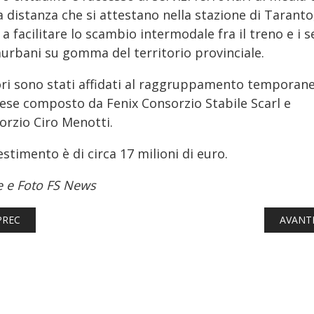
 distanza che si attestano nella stazione di Taranto
 a facilitare lo scambio intermodale fra il treno e i s
aurbani su gomma del territorio provinciale.
vori sono stati affidati al raggruppamento temporane
ese composto da Fenix Consorzio Stabile Scarl e
orzio Ciro Menotti.
estimento è di circa 17 milioni di euro.
e e Foto FS News
TICOLO PRECEDENTE: FERROVIE: LINEA MILANO - DOMODOSSOL
ARTICO
PREC
AVANT