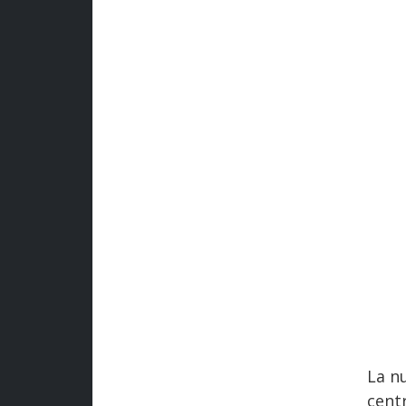
La n
centr