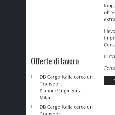
lunga
oltre
extr
I la
impr
Cons
L’inv
Offerte di lavoro
Font
DB Cargo Italia cerca un
AR
Transport
Planner/Engineer a
Milano
DB Cargo Italia cerca un
Transport