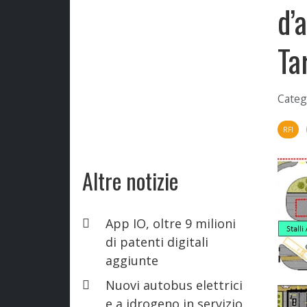
d’
Ta
Categ
RFI
Altre notizie
App IO, oltre 9 milioni
di patenti digitali
aggiunte
Nuovi autobus elettrici
e a idrogeno in servizio