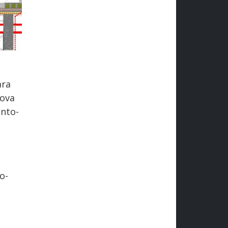
ara
uova
anto-
o-