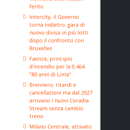
ferito
Intercity, il Governo
torna indietro: gara di
nuovo divisa in più lotti
dopo il confronto con
Bruxelles
Faenza, principio
d’incendio per la E.464
"80 anni di Lima"
Brennero, ritardi e
cancellazioni ma dal 2027
arrivano i nuovi Coradia
Stream senza cambio
treno
Milano Centrale, attivato