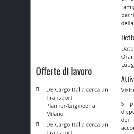
famig
patr
della
Detta
Date
Orari
Luog
Offerte di lavoro
Attiv
DB Cargo Italia cerca un
Visit
Transport
Si p
Planner/Engineer a
d'ep
Milano
dei 
DB Cargo Italia cerca un
acco
Transport