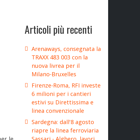
Articoli più recenti
Arenaways, consegnata la
TRAXX 483 003 con la
nuova livrea per il
Milano-Bruxelles
Firenze-Roma, RFI investe
6 milioni per i cantieri
estivi su Direttissima e
linea convenzionale
Sardegna: dall'8 agosto
riapre la linea ferroviaria
er le
Sassari - Alghero, lavori