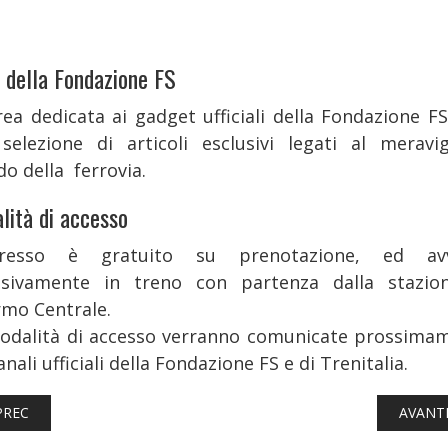
 della Fondazione FS
rea dedicata ai gadget ufficiali della Fondazione FS
selezione di articoli esclusivi legati al meravig
o della ferrovia.
lità di accesso
ngresso è gratuito su prenotazione, ed avv
usivamente in treno con partenza dalla stazio
rmo Centrale.
odalità di accesso verranno comunicate prossima
anali ufficiali della Fondazione FS e di Trenitalia.
ICOLO PRECEDENTE: FERROVIE: YOUTH ALPINE INTERRAIL, IN PALI
ARTICO
PREC
AVANT