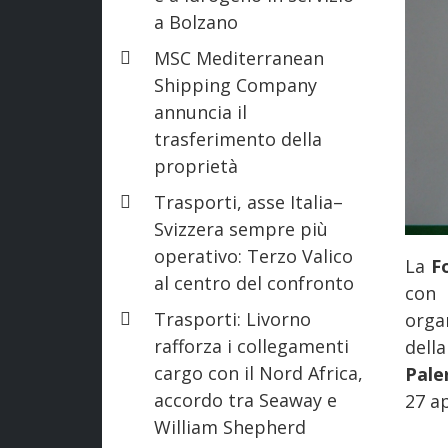
a Bolzano
MSC Mediterranean
Shipping Company
annuncia il
trasferimento della
proprietà
Trasporti, asse Italia–
Svizzera sempre più
operativo: Terzo Valico
La
F
al centro del confronto
con 
Trasporti: Livorno
orga
rafforza i collegamenti
dell
cargo con il Nord Africa,
Pale
accordo tra Seaway e
27 ap
William Shepherd