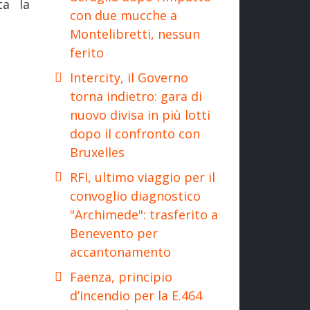
ta la
con due mucche a
Montelibretti, nessun
ferito
Intercity, il Governo
torna indietro: gara di
nuovo divisa in più lotti
dopo il confronto con
Bruxelles
RFI, ultimo viaggio per il
convoglio diagnostico
"Archimede": trasferito a
Benevento per
accantonamento
Faenza, principio
d’incendio per la E.464