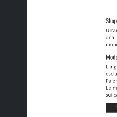
Shop
Un’a
una 
mond
Moda
L'i
escl
Pale
Le m
sui c
ART