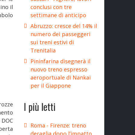
ino il
conclusi con tre
mbolo
settimane di anticipo
Abruzzo: cresce del 14% il
numero dei passeggeri
sui treni estivi di
Trenitalia
Pininfarina disegnerà il
nuovo treno espresso
aeroportuale di Nankai
per il Giappone
I più letti
rozze
mento
o DOC
Roma - Firenze: treno
perta
deraglia dopo l’impatto