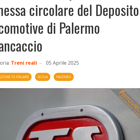
messa circolare del Deposito
comotive di Palermo
ancaccio
oria:
Treni reali
05 Aprile 2025
IONE FS ITALIANE
SICILIA
PALERMO