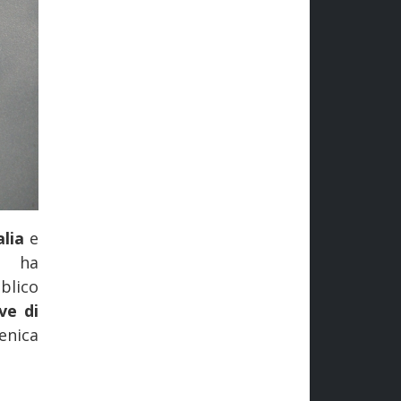
alia
e
, ha
blico
ve di
enica