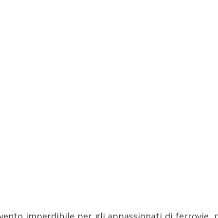
vento imperdibile per gli appassionati di ferrovie, p