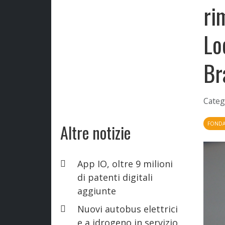
ri
Lo
Br
Categ
FONDAZ
Altre notizie
App IO, oltre 9 milioni
di patenti digitali
aggiunte
Nuovi autobus elettrici
e a idrogeno in servizio