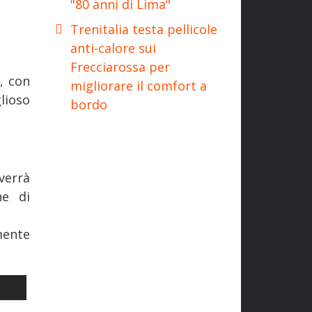
"80 anni di Lima"
Trenitalia testa pellicole
anti-calore sui
Frecciarossa per
, con
migliorare il comfort a
lioso
bordo
errà
ne di
mente
O 150 BIGLIETTI INTERRAIL
LO SUCCESSIVO: FERROVIE: UN NUOVO SUCCESSO PER IL «SICILI
I