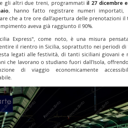
e gli altri due treni, programmati
il 27 dicembre e
aio
, hanno fatto registrare numeri importati, 
re che a tre ore dall’apertura delle prenotazioni il
iempimento aveva già raggiunto il 90%.
Sicilia Express", come noto, è una misura pensat
ntire il rientro in Sicilia, soprattutto nei periodi di
esta legati alle festività, di tanti siciliani giovani 
ni che lavorano o studiano fuori dall’Isola, offrend
pzione di viaggio economicamente accessib
abile.