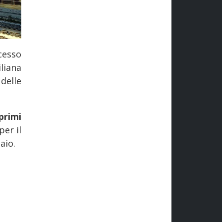
cesso
iliana
delle
primi
per il
aio.