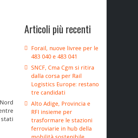
Articoli più recenti
Forail, nuove livree per le
483 040 e 483 041
SNCF, Cma Cgm si ritira
dalla corsa per Rail
Logistics Europe: restano
tre candidati
l Nord
Alto Adige, Provincia e
entre
RFI insieme per
stati
trasformare le stazioni
ferroviarie in hub della
mobilità sostenibile