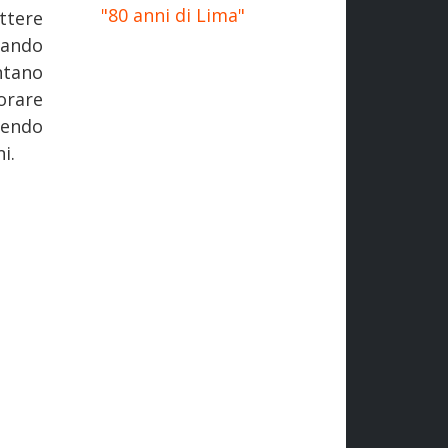
"80 anni di Lima"
ttere
quando
ntano
orare
dendo
i.