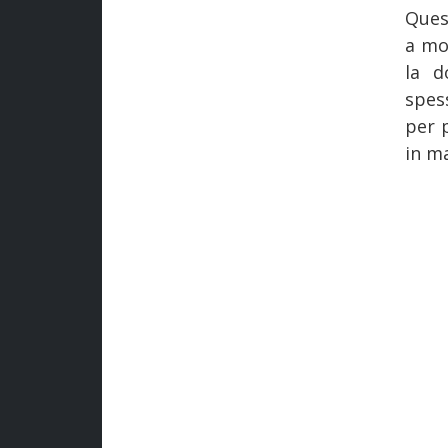
Ques
a mol
la d
spes
per 
in ma