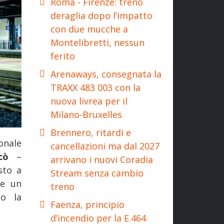
Roma - Firenze: treno
deraglia dopo l’impatto
con due mucche a
Montelibretti, nessun
ferito
Arenaways, consegnata la
TRAXX 483 003 con la
nuova livrea per il
Milano-Bruxelles
Brennero, ritardi e
ionale
cancellazioni ma dal 2027
icò
–
arrivano i nuovi Coradia
sto a
Stream senza cambio
re un
treno
do la
Faenza, principio
d’incendio per la E.464