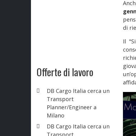
Anch
genn
pensa
di r
Il "
conse
richi
giova
Offerte di lavoro
un’o
affid
DB Cargo Italia cerca un
Transport
Planner/Engineer a
Milano
DB Cargo Italia cerca un
Transport