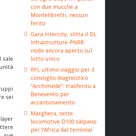
con due mucche a
Montelibretti, nessun
ferito
Gara Intercity, slitta il DL
Infrastrutture-PNRR:
nodo ancora aperto sul
lotto unico
l sale
unità
RFI, ultimo viaggio per il
convoglio diagnostico
"Archimede": trasferito a
ruppi
Benevento per
re sei
accantonamento
Marghera, sette
layer
locomotive D100 salpano
ttere
per l’Africa dal terminal
e sue