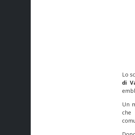
Lo sc
di V
embl
Un m
che 
comun
Dopo