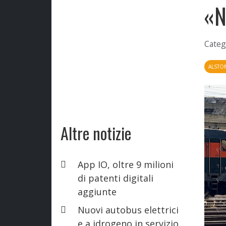
«N
Categ
ALSTO
Altre notizie
App IO, oltre 9 milioni
di patenti digitali
aggiunte
Nuovi autobus elettrici
e a idrogeno in servizio