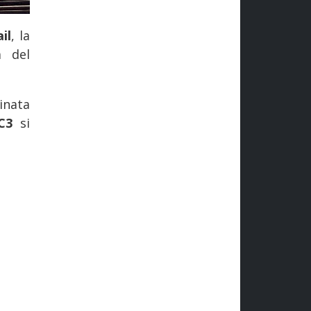
il
, la
a del
inata
DC3
si