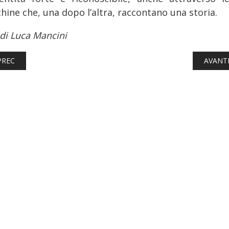
hine che, una dopo l’altra, raccontano una storia.
 di Luca Mancini
TICOLO PRECEDENTE: FERROVIE: ACCANTONAMENTO PER TRE RIMOR
ARTICO
PREC
AVANT