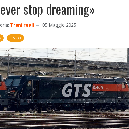
ever stop dreaming»
oria:
Treni reali
05 Maggio 2025
M
GTS RAIL