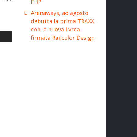
FHP
Arenaways, ad agosto
debutta la prima TRAXX
con la nuova livrea
CHI EX SISTEMI TERRITORIALI [VIDEO]
LO SUCCESSIVO: FERROVIE: TRANSWAGGON LANCIA IL NUOVO CAR
I
firmata Railcolor Design