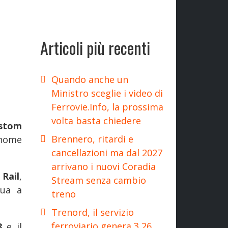
Articoli più recenti
Quando anche un
Ministro sceglie i video di
Ferrovie.Info, la prossima
volta basta chiedere
lstom
Brennero, ritardi e
 nome
cancellazioni ma dal 2027
arrivano i nuovi Coradia
 Rail
,
Stream senza cambio
nua a
treno
Trenord, il servizio
ferroviario genera 3,26
68
e il