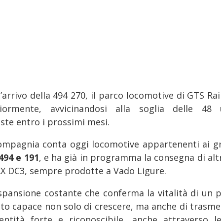
’arrivo della 494 270, il parco locomotive di GTS Rai
riormente, avvicinandosi alla soglia delle 48 
ste entro i prossimi mesi.
ompagnia conta oggi locomotive appartenenti ai g
 494 e 191
, e ha già in programma la consegna di alt
X DC3, sempre prodotte a Vado Ligure.
spansione costante che conferma la vitalità di un p
ato capace non solo di crescere, ma anche di trasme
dentità forte e riconoscibile, anche attraverso l