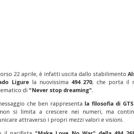
orso 22 aprile, è infatti uscita dallo stabilimento
A
ado Ligure
la nuovissima
494 270
, che porta il
ematico di
"Never stop dreaming"
.
essaggio che ben rappresenta
la filosofia di GTS
non si limita a crescere nei numeri, ma conti
icare attraverso i propri mezzi valori e visioni.
 il pacifista
"Make Love No War" della 494 2