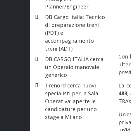
Planner/Engineer
DB Cargo Italia: Tecnico
di preparazione treni
(PDT) e
accompagnamento
treni (ADT)
Con l
DB CARGO ITALIA cerca
ulte
un Operaio manovale
previ
generico
Trenord cerca nuovi
La c
specialisti per la Sala
483,
Operativa: aperte le
TRAX
candidature per uno
Un’e
stage a Milano
priv
un’i