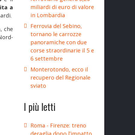
miliardi di euro di valore
ita a
in Lombardia
ardi.
Ferrovia del Sebino,
, che
tornano le carrozze
Nord-
panoramiche con due
corse straordinarie il 5 e
6 settembre
Monterotondo, ecco il
recupero del Regionale
sviato
I più letti
Roma - Firenze: treno
deraglia dopo l’impatto