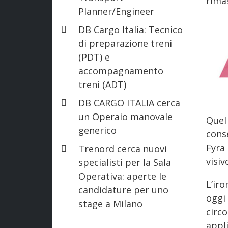
rima
Planner/Engineer
DB Cargo Italia: Tecnico
di preparazione treni
(PDT) e
accompagnamento
treni (ADT)
DB CARGO ITALIA cerca
un Operaio manovale
Quel
generico
conse
Fyra
Trenord cerca nuovi
visiv
specialisti per la Sala
Operativa: aperte le
L’iro
candidature per uno
oggi 
stage a Milano
circ
appli