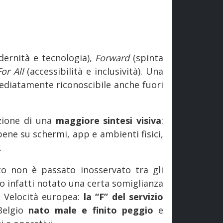
ernità e tecnologia),
Forward
(spinta
For All
(accessibilità e inclusività). Una
ediatamente riconoscibile anche fuori
ezione di una
maggiore sintesi visiva
:
ene su schermi, app e ambienti fisici,
.
tto non è passato inosservato tra gli
nno infatti notato una certa somiglianza
a Velocità europea:
la “F” del servizio
 Belgio
nato male e finito peggio
e