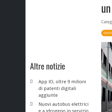
un
Categ
TRENIT
Altre notizie
App IO, oltre 9 milioni
di patenti digitali
aggiunte
Nuovi autobus elettrici
e a idrogeno in servizio