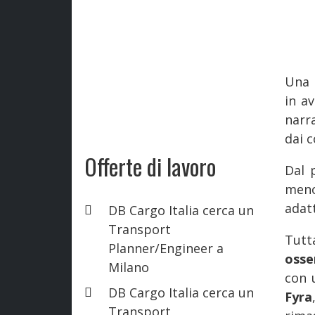
Una 
in av
narr
dai c
Offerte di lavoro
Dal 
meno
adatt
DB Cargo Italia cerca un
Transport
Tutt
Planner/Engineer a
osse
Milano
con 
DB Cargo Italia cerca un
Fyra
Transport