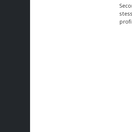
Seco
stess
prof