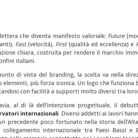
lettera che diventa manifesto valoriale:
Future
(mod
anti),
Fast
(velocità),
First
(qualità ed eccellenza) e
azione chiara, costruita per rendere il marchio imm
onfini italiani.
punto di vista del branding, la scelta va nella dir
 elementi, più forza iconica. Un logo che funziona b
andosi con facilità a supporti molto diversi tra loro
avia, al di là dell’intenzione progettuale, il debu
rvatori internazionali
. Diversi addetti ai lavori ha
un precedente poco fortunato nella storia dell’Alt
, collegamento internazionale tra Paesi Bassi e