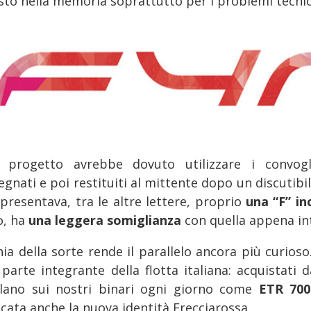
sto nella memoria soprattutto per i problemi tecnici
 progetto avrebbe dovuto utilizzare i convog
gnati e poi restituiti al mittente dopo un discutibil
 presentava, tra le altre lettere, proprio
una “F” in
o, ha
una leggera somiglianza
con quella appena in
nia della sorte rende il parallelo ancora più curios
parte integrante della flotta italiana: acquistati da
olano sui nostri binari ogni giorno come
ETR 700
cata anche la nuova identità Frecciarossa.