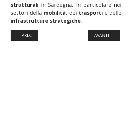
strutturali
in Sardegna, in particolare nei
settori della
mobilità
, dei
trasporti
e delle
infrastrutture strategiche
.
ARTICOLO PRECEDENTE: FERROVIE: LE ALN 663 STANNO
ARTICOLO SUCCESS
PREC
AVANTI