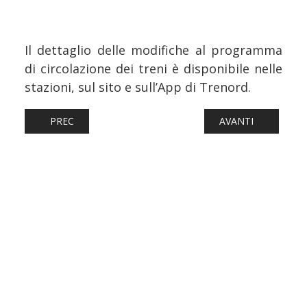
Il dettaglio delle modifiche al programma
di circolazione dei treni è disponibile nelle
stazioni, sul sito e sull’App di Trenord.
ARTICOLO PRECEDENTE: FERROVIE: PROVE DI TONNELLAG
ARTICOLO SUCCESSI
PREC
AVANTI