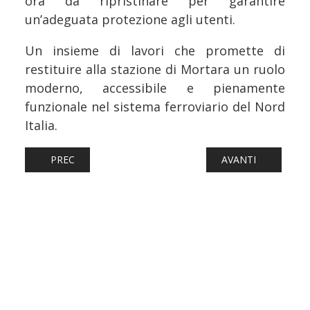
ora da ripristinare per garantire
un’adeguata protezione agli utenti.
Un insieme di lavori che promette di
restituire alla stazione di Mortara un ruolo
moderno, accessibile e pienamente
funzionale nel sistema ferroviario del Nord
Italia.
ARTICOLO PRECEDENTE: FERROVIE: GALLARATE - MALPEN
ARTICOLO SUCCESS
PREC
AVANTI