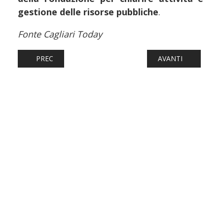
gestione delle risorse pubbliche
.
Fonte Cagliari Today
ARTICOLO PRECEDENTE: FERROVIE: INTERCITY, REGIONALE
ARTICOLO SUCCESS
PREC
AVANTI